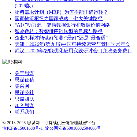
(2026版）
物料需求计划（MRP）为何不能正确运转？
国家物流枢纽之国家战略：七大关键路径
“AI+”动力源：健康数据银行和数据价值网络
智改数转：数智供应链转型的目标与路径
企业怎样才能做好预测:“最好”还是“最合适”
天津：2026年(第九届)中国可持续运营与管理学术年会
武汉：2026年智能优化应用实践研讨会（免收会务费）
关于思谋
思谋征稿
集采网
思谋公社
思谋团队
加入思谋
联系我们
© 2013-2026 思谋网—可持续供应链管理融智平台.
渝ICP备15001688号-1
渝公网安备50010602504008号