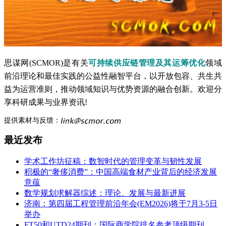
思谋网(SCMOR)是有关
可持续供应链管理及其运筹优化
领域
前沿理论和最佳实践的公益性融智平台，以开放包容、共生共
益为运营准则，推动领域知识与优势资源的融合创新。欢迎分
享科研成果与业界资讯!
提供素材与反馈：
最近发布
学术工作坊征稿：数智时代的管理变革与韧性发展
积极的“奢侈消费”：中国高端食材产业背后的经济发展
意蕴
数学规划求解器综述：理论、发展与最新进展
济南：第四届工程管理前沿年会(EM2026)将于7月3-5日
举办
FT50和UTD24期刊：国际商学院排名参考顶级期刊