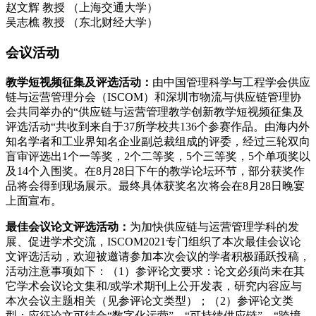
赵文辉 教授 （上海交通大学）
吴志樵 教授 （东北财经大学）
会议活动
教学短视频征集及评选活动：
由中国管理科学与工程学会供应
链与运营管理分会（ISCOM）和深圳市物流与供应链管理协
会共同举办的“供应链与运营管理教学创新教学短视频征集及
评选活动“共收到来自于37所学校共136个参赛作品。由海内外
知名学者和工业界知名企业副总裁组成的评委，经过三轮双向
盲审评选出1个一等奖，2个二等奖，5个三等奖，5个单项奖以
及14个入围奖。在8月28日下午的教学论坛环节，部分获奖作
品将会得到现场展示。最终具体获奖名次将会在8月28日晚宴
上面宣布。
最佳会议论文评选活动：
为加快供应链与运营管理学科的发
展、促进学术交流，ISCOM2021专门组织了本次最佳会议论
文评选活动，欢迎被邀请参加本次会议的学者积极踊跃投稿，
活动注意事项如下：（1）参评论文要求：论文必须尚未在其
它学术会议论文集和/或学术期刊上公开发表，研究内容应与
本次会议主题相关（见参评论文类型）；（2）参评论文类
型：应征论文可结合“数字化运营”、“可持续供应链”、“跨境