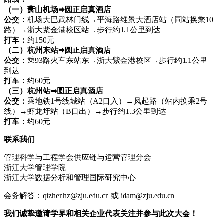
（一）萧山机场➡圆正启真酒店
公交：
机场大巴武林门线→平海路维景大酒店站（同站换乘10
路）→浙大紫金港校区站→步行约1.1公里到达
打车：
约150元
（二）杭州东站➡圆正启真酒店
公交：
乘93路火车东站东→浙大紫金港校区→步行约1.1公里
到达
打车：
约60元
（三）杭州站➡圆正启真酒店
公交：
乘地铁1号线城站（A2口入）→凤起路（站内换乘2号
线）→虾龙圩站（B口出）→步行约1.3公里到达
打车：
约60元
联系我们
管理科学与工程学会供应链与运营管理分会
浙江大学管理学院
浙江大学数据分析和管理国际研究中心
会务解答：qizhenhz@zju.edu.cn 或 idam@zju.edu.cn
我们诚挚邀请学界和相关企业代表关注并参与此次大会！