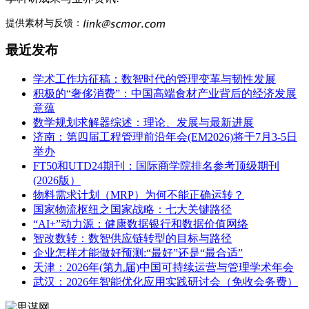
提供素材与反馈：
最近发布
学术工作坊征稿：数智时代的管理变革与韧性发展
积极的“奢侈消费”：中国高端食材产业背后的经济发展
意蕴
数学规划求解器综述：理论、发展与最新进展
济南：第四届工程管理前沿年会(EM2026)将于7月3-5日
举办
FT50和UTD24期刊：国际商学院排名参考顶级期刊
(2026版）
物料需求计划（MRP）为何不能正确运转？
国家物流枢纽之国家战略：七大关键路径
“AI+”动力源：健康数据银行和数据价值网络
智改数转：数智供应链转型的目标与路径
企业怎样才能做好预测:“最好”还是“最合适”
天津：2026年(第九届)中国可持续运营与管理学术年会
武汉：2026年智能优化应用实践研讨会（免收会务费）