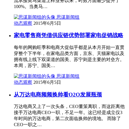
流承接奥马渠道上样业务以来，时效方面最少提升了
100%。当奥马…
思谋新闻组
动态观察
2015年6月5日
家电零售商凭借供应链优势部署家电促销战略
每年的网购旺季和电商大促似乎都是从本月开始一直贯
穿整个下半年，在家电品类方面，京东、天猫家电以及
拥有线上线下双渠道的国美、苏宁则是主要的对垒方。
本周，苏宁、国美…
思谋新闻组
动态观察
2015年6月5日
从万达电商频频换帅看O2O发展瓶颈
万达电商又上了一次头条，CEO董策离职，而这距离他
接手万达电商CEO一职，不足一年。这已经是成立仅3
年时间的万达电商，第二次面临换帅的境地。 而除了
CEO一职之…