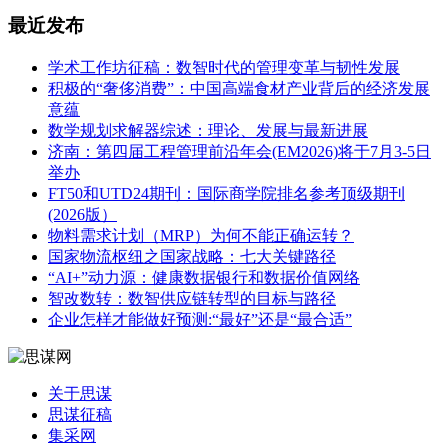
最近发布
学术工作坊征稿：数智时代的管理变革与韧性发展
积极的“奢侈消费”：中国高端食材产业背后的经济发展
意蕴
数学规划求解器综述：理论、发展与最新进展
济南：第四届工程管理前沿年会(EM2026)将于7月3-5日
举办
FT50和UTD24期刊：国际商学院排名参考顶级期刊
(2026版）
物料需求计划（MRP）为何不能正确运转？
国家物流枢纽之国家战略：七大关键路径
“AI+”动力源：健康数据银行和数据价值网络
智改数转：数智供应链转型的目标与路径
企业怎样才能做好预测:“最好”还是“最合适”
关于思谋
思谋征稿
集采网