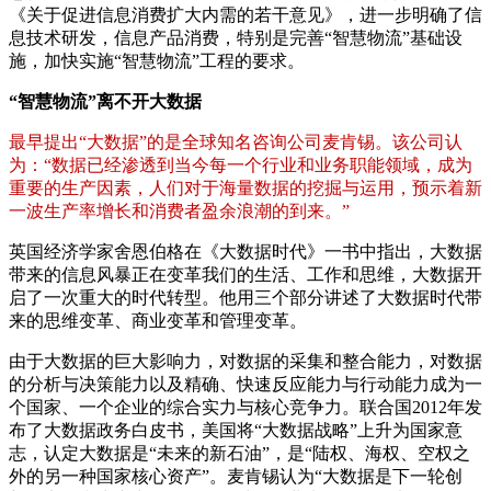
《关于促进信息消费扩大内需的若干意见》，进一步明确了信
息技术研发，信息产品消费，特别是完善“智慧物流”基础设
施，加快实施“智慧物流”工程的要求。
“智慧物流”离不开大数据
最早提出“大数据”的是全球知名咨询公司麦肯锡。该公司认
为：“数据已经渗透到当今每一个行业和业务职能领域，成为
重要的生产因素，人们对于海量数据的挖掘与运用，预示着新
一波生产率增长和消费者盈余浪潮的到来。”
英国经济学家舍恩伯格在《大数据时代》一书中指出，大数据
带来的信息风暴正在变革我们的生活、工作和思维，大数据开
启了一次重大的时代转型。他用三个部分讲述了大数据时代带
来的思维变革、商业变革和管理变革。
由于大数据的巨大影响力，对数据的采集和整合能力，对数据
的分析与决策能力以及精确、快速反应能力与行动能力成为一
个国家、一个企业的综合实力与核心竞争力。联合国2012年发
布了大数据政务白皮书，美国将“大数据战略”上升为国家意
志，认定大数据是“未来的新石油”，是“陆权、海权、空权之
外的另一种国家核心资产”。麦肯锡认为“大数据是下一轮创