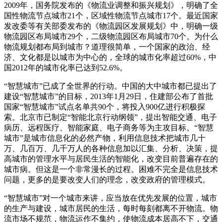
2009年，国务院发布的《物流业调整和振兴规划》，明确了全
国性物流节点城市21个，区域性物流节点城市17个。最近国家
发改委等有关部委发布的《物流园区发展规划》中，明确一级
物流园区布局城市29个，二级物流园区布局城市70个。为什么
物流规划都布局到城市？道理很简单，一个国家的政治、经
济、文化都是以城市为中心的，全球的城市化率超过60%，中
国2012年的城市化率已达到52.6%。
“智慧城市”已成了全世界的行动。中国的大中城市都已提出了
建设“智慧城市”的目标，2013年1月29日，住建部公布了首批
国家“智慧城市”试点名单共90个，将投入900亿进行积极探
索。北京市已制定“智能北京行动纲领”，提出智能交通、电子
病历、远程医疗、智能家庭、电子商务等为主攻目标。“智慧
城市”是城市信息化的必然产物，利用信息技术把城市几十
万、几百万、几千万人的各种信息加以汇集、分析、决策，提
高城市的管理水平与居民生活的智能化，改变目前普遍存在的
城市病。但这是一个非常漫长的过程。困难不完全是信息技术
问题，更多的是要改变人们的理念，改变政府的管理模式。
“智慧城市”对一个城市来讲，应当放在优先发展的位置，城市
的生产与建设，城市居民的生活，每时每刻都离不开物流。物
流市场不规范，物流运作不集约，使物流成本居高不下，交通