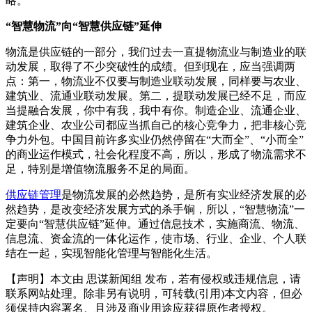
略。
“智慧物流”向“智慧供应链”延伸
物流是供应链的一部分，我们过去一直提物流业与制造业的联
动发展，取得了不少突破性的成绩。但到现在，应当强调两
点：第一，物流业不仅要与制造业联动发展，同样要与农业、
建筑业、流通业联动发展。第二，提联动发展已经不足，而应
当提融合发展，你中有我，我中有你。制造企业、流通企业、
建筑企业、农业公司都应当抓自己的核心竞争力，把非核心竞
争力外包。中国目前许多实业仍然停留在“大而全”、“小而全”
的商业运作模式，社会化程度不高，所以，形成了物流需求不
足，特别是增值物流服务不足的局面。
供应链管理
是物流发展的必然趋势，是所有实业经济发展的必
然趋势，是改变经济发展方式的杀手锏，所以，“智慧物流”一
定要向“智慧供应链”延伸。通过信息技术，实施商流、物流、
信息流、资金流的一体化运作，使市场、行业、企业、个人联
结在一起，实现智能化管理与智能化生活。
【声明】本文由
思谋新闻组
发布，若有侵权或违规信息，请
联系网站处理。除非另有说明，可转载(引用)本文内容，但必
须保持内容署名、且涉及商业用途应获得原作者授权。