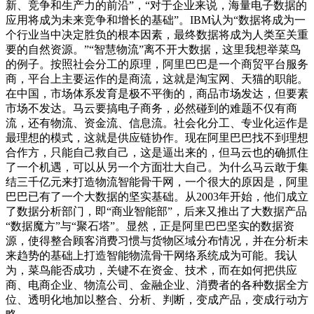
新、竞争和生产力的前沿”，“对于企业来说，海量电子数据的
应用将成为未来竞争和增长的基础”。IBM认为“数据将成为一
个行业当中决定胜负的根本因素，最终数据将成为人类至关重
要的自然资源。”“智慧物流”离不开大数据，这里我想举菜鸟
的例子。按照社会分工的原理，阿里巴巴是一个商贸平台服务
商，平台上主要运作的是商流，这就是淘宝网、天猫的职能。
在中国，市场体系发育是极不平衡的，商品市场发达，但要素
市场不发达。马云要搞电子商务，必然碰到的难题不仅有商
流，还有物流、资金流、信息流。社会化分工、专业化运作是
最理想的模式，这就是供应链协作。现在阿里巴巴找不到理想
合作方，只能自己救自己，这是逼出来的，但马云也的确抓住
了一个机遇，可以从另一个方面壮大自己。为什么马云敢于集
结三千亿元来打造物流智能骨干网，一个很大的原因是，阿里
巴巴已有了一个大数据的坚实基础。从2003年开始，他们成立
了数据分析部门，即“商业智能部”，后来又推出了大数据产品
“数据魔方”与“聚石塔”。显然，正是阿里巴巴坚实的数据资
源，使得整合顾客消费习惯与货物区域分布情况，并在分析未
来趋势的基础上打造智能物流骨干网络系统成为可能。我认
为，菜鸟能否成功，关键不在资金、技术，而在如何把供应
商、电商企业、物流公司、金融企业、消费者的各种数据全方
位、透明化地加以整合、分析、判断，变成产品，变成行动方