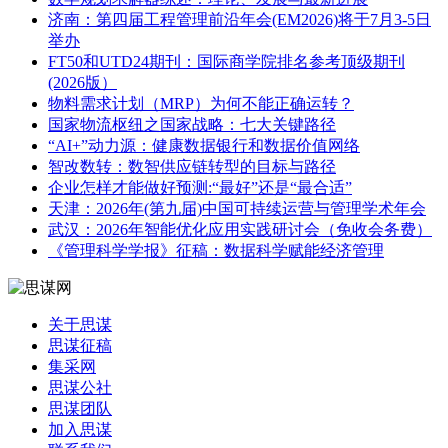
济南：第四届工程管理前沿年会(EM2026)将于7月3-5日
举办
FT50和UTD24期刊：国际商学院排名参考顶级期刊
(2026版）
物料需求计划（MRP）为何不能正确运转？
国家物流枢纽之国家战略：七大关键路径
“AI+”动力源：健康数据银行和数据价值网络
智改数转：数智供应链转型的目标与路径
企业怎样才能做好预测:“最好”还是“最合适”
天津：2026年(第九届)中国可持续运营与管理学术年会
武汉：2026年智能优化应用实践研讨会（免收会务费）
《管理科学学报》征稿：数据科学赋能经济管理
关于思谋
思谋征稿
集采网
思谋公社
思谋团队
加入思谋