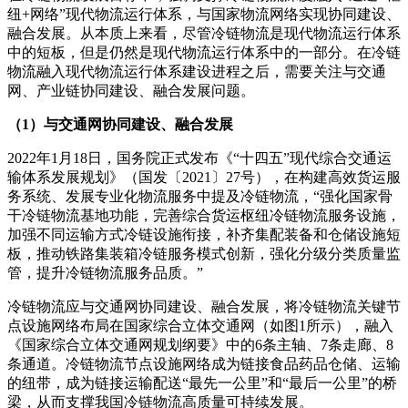
纽+网络”现代物流运行体系，与国家物流网络实现协同建设、
融合发展。从本质上来看，尽管冷链物流是现代物流运行体系
中的短板，但是仍然是现代物流运行体系中的一部分。在冷链
物流融入现代物流运行体系建设进程之后，需要关注与交通
网、产业链协同建设、融合发展问题。
（1）与交通网协同建设、融合发展
2022年1月18日，国务院正式发布《“十四五”现代综合交通运
输体系发展规划》（国发〔2021〕27号），在构建高效货运服
务系统、发展专业化物流服务中提及冷链物流，“强化国家骨
干冷链物流基地功能，完善综合货运枢纽冷链物流服务设施，
加强不同运输方式冷链设施衔接，补齐集配装备和仓储设施短
板，推动铁路集装箱冷链服务模式创新，强化分级分类质量监
管，提升冷链物流服务品质。”
冷链物流应与交通网协同建设、融合发展，将冷链物流关键节
点设施网络布局在国家综合立体交通网（如图1所示），融入
《国家综合立体交通网规划纲要》中的6条主轴、7条走廊、8
条通道。冷链物流节点设施网络成为链接食品药品仓储、运输
的纽带，成为链接运输配送“最先一公里”和“最后一公里”的桥
梁，从而支撑我国冷链物流高质量可持续发展。