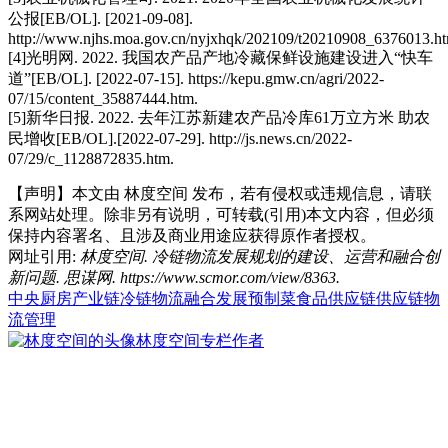
公报[EB/OL]. [2021-09-08].
http://www.njhs.moa.gov.cn/nyjxhqk/202109/t20210908_6376013.ht
[4]光明网. 2022. 我国农产品产地冷藏保鲜设施建设进入“快车
道”[EB/OL]. [2022-07-15]. https://kepu.gmw.cn/agri/2022-
07/15/content_35887444.htm.
[5]新华日报. 2022. 去年江苏新建农产品冷库61万立方米 助农
民增收[EB/OL].[2022-07-29]. http://js.news.cn/2022-
07/29/c_1128872835.htm.
【声明】本文由
林度空间
发布，若有侵权或违规信息，请联
系网站处理。除非另有说明，可转载(引用)本文内容，但必须
保持内容署名、且涉及商业用途应获得原作者授权。
网址引用:
林度空间. 冷链物流发展规划的建设、运营和融合创
新问题. 思谋网. https://www.scmor.com/view/8363.
中央厨房
产业链
冷链物流
融合发展
预制菜
食品供应链
供应链物
流管理
林度空间
专栏作者