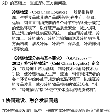
划》的基础上，重点探讨三方面问题。
冷链物流
（Cold Chain Logistics）一般是指
将易
腐、生鲜食品或其他产品(医药等)在生产、储藏、
运输、销售直到消费前的各个环节中始终处于规定
的低温环境下，以保证产品质量安全、减少损耗、
防止污染的特殊供应链系统。一般由预冷处埋、冷
链加上、冷链储存、冷链运输和邮送及冷链销售几
方面构成，涉及冷库、冷藏午、保温盒、冷藏陈列
柜等设施。
《冷链物流分类与基本要求》（GB/T28577一
2012）将“冷链物流”（Cold Chain Logistics）定义
为
：“以冷冻工艺为基础、制冷技术和蓄冷技术为
手段，使冷链物品从生产、流通、销售到消费者的
各个环节中始终处于规定的低温环境下，以保证冷
链食品质量，减少冷链物品损耗的物流活动。”其
中，“冷链物品”指“冷链中实体流动的物质资料”。
1 协同建设、融合发展问题
在冷链物流发展目标中，强调支撑冷链物流深度融入“通道+枢