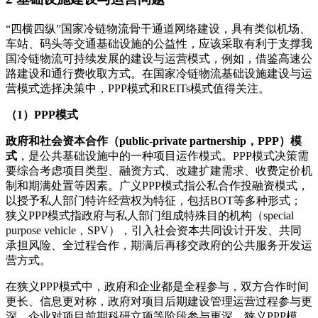
“四横四纵”国家冷链物流骨干通道网络建设，具有类似机场、
车站、码头等交通基础设施的公益性，应该采取有利于支撑我
国冷链物流可持续发展的建设与运营模式，例如，借鉴高速公
路建设和通行费收取方式。在国家冷链物流基础设施建设与运
营模式选择决策中，PPP模式和REITs模式值得关注。
（1）PPP模式
政府和社会资本合作（public-private partnership，PPP）模
式
，是公共基础设施中的一种项目运作模式。PPP模式决策需
要综合考虑项目类型、融资方式、改建扩建需求、收费定价机
制和期满处置等因素。广义PPP模式指公私合作投融资模式，
以授予私人部门特许经营权为特征，包括BOT等多种形式；
狭义PPP模式指政府与私人部门组成特殊目的机构（special
purpose vehicle，SPV），引入社会资本共同设计开发、共同
承担风险、全过程合作，期满后再移交政府的公共服务开发运
营方式。
在狭义PPP模式中，政府和企业都是全程参与，双方合作时间
更长、信息更对称，政府对项目后期建设管理运营过程参与更
深，企业对项目前期科研立项等阶段参与更深。狭义PPP模