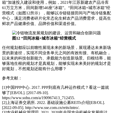
箱”加速投入建设和使用，例如，2021年江苏新建农产品冷库
61万立方米，田间新增546座“冰箱”。“田间冰箱+城市冰箱”经
营模式（如图12所示），能够以冷链链接田间与产地冷链集配
中心，满足消费者碎片化常态化生鲜农产品消费需求，提高生
鲜农产品健康价值、品牌价值和渠道价值。
图12 “田间冰箱+城市冰箱”经营模式
任何规划都应以前瞻性展现未来的新场景，展现通达未来新场
景的新途径，实现不同业务单元之间的有效衔接、有机融合，
以未来的科技创新能力、承载能力创造新场景。归根结蒂，能
够落地生根的规划才是真规划，能够实现未来美好的规划才是
好规划，不然规划还能有什么用哪？
参考文献：
[1]中国PPP中心. 2017. PPP到底有几种运作模式？看这一篇就
够了[EB/OL]. [2017-09-10].
https://www.sohu.com/a/190967413_712455.
[2]上海证券交易所. 2022. 基础设施公募REITs介绍[EB/OL].
[2022-09-05]. http://www.sse.com.cn/reits/intro/.
[3]农业机械化管理司. 2021. 2020年全国农业机械化发展统计