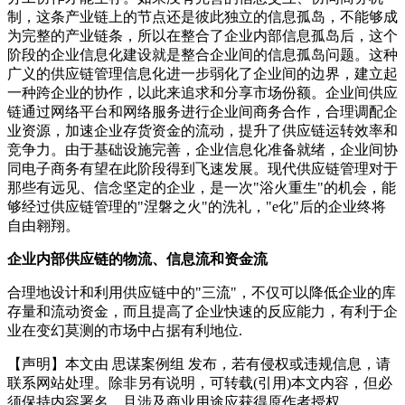
制，这条产业链上的节点还是彼此独立的信息孤岛，不能够成
为完整的产业链条，所以在整合了企业内部信息孤岛后，这个
阶段的企业信息化建设就是整合企业间的信息孤岛问题。这种
广义的供应链管理信息化进一步弱化了企业间的边界，建立起
一种跨企业的协作，以此来追求和分享市场份额。企业间供应
链通过网络平台和网络服务进行企业间商务合作，合理调配企
业资源，加速企业存货资金的流动，提升了供应链运转效率和
竞争力。由于基础设施完善，企业信息化准备就绪，企业间协
同电子商务有望在此阶段得到飞速发展。现代供应链管理对于
那些有远见、信念坚定的企业，是一次"浴火重生"的机会，能
够经过供应链管理的"涅磐之火"的洗礼，"e化"后的企业终将
自由翱翔。
企业内部供应链的物流、信息流和资金流
合理地设计和利用供应链中的"三流"，不仅可以降低企业的库
存量和流动资金，而且提高了企业快速的反应能力，有利于企
业在变幻莫测的市场中占据有利地位.
【声明】本文由
思谋案例组
发布，若有侵权或违规信息，请
联系网站处理。除非另有说明，可转载(引用)本文内容，但必
须保持内容署名、且涉及商业用途应获得原作者授权。