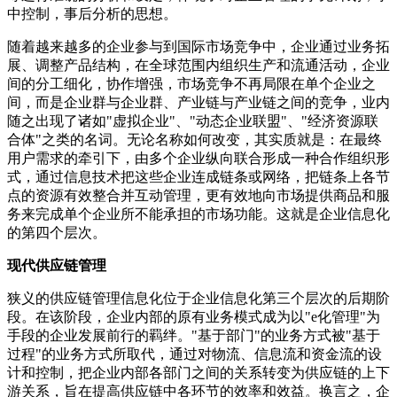
中控制，事后分析的思想。
随着越来越多的企业参与到国际市场竞争中，企业通过业务拓
展、调整产品结构，在全球范围内组织生产和流通活动，企业
间的分工细化，协作增强，市场竞争不再局限在单个企业之
间，而是企业群与企业群、产业链与产业链之间的竞争，业内
随之出现了诸如"虚拟企业"、"动态企业联盟"、"经济资源联
合体"之类的名词。无论名称如何改变，其实质就是：在最终
用户需求的牵引下，由多个企业纵向联合形成一种合作组织形
式，通过信息技术把这些企业连成链条或网络，把链条上各节
点的资源有效整合并互动管理，更有效地向市场提供商品和服
务来完成单个企业所不能承担的市场功能。这就是企业信息化
的第四个层次。
现代供应链管理
狭义的供应链管理信息化位于企业信息化第三个层次的后期阶
段。在该阶段，企业内部的原有业务模式成为以"e化管理"为
手段的企业发展前行的羁绊。"基于部门"的业务方式被"基于
过程"的业务方式所取代，通过对物流、信息流和资金流的设
计和控制，把企业内部各部门之间的关系转变为供应链的上下
游关系，旨在提高供应链中各环节的效率和效益。换言之，企