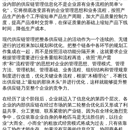
业内部的供应链管理信息化不是企业原有业务流程的简单"e
化"，它将彻底改变原有的企业管理思想和业务流程，按照产
品生产的各个工序缩短单产品生产周期，加大产品质量控制力
度，提高产品准时交货率，在保证质量的基础上缩短产品下线
时间，降低生产成本。
现代供应链管理把整条供应链上的活动作为一个连续的、无缝
进行的过程来加以规划和优化。把整个链条中各环节的规划工
作集成在一起，而不是按照活动功能分隔开来，这就要求企业
根据管理需要进行业务重组和流程再造，依照"用户需
求"和"流程管理"的思想对企业的管理思想、管理模式、管理
方法、管理机制、管理基础、业务流程、组织结构和管理规章
制度进行改造，优化关键业务流程，根据"木桶理论"，不断找
出供应链上"最短的那块木头"并进行优化，这样就能够提升整
条供应链乃至整个企业的竞争力。
在经历了这个阶段后，企业就迈入了信息化的第四个层次。各
企业的内部供应链在经过市场的第二轮整合优化后又形成了利
益共享、分工更细、联系紧密的产业链。因为在全球化激烈竞
争中，仅仅依靠企业自身的单枪匹马是无法胜任的，以往企
业"大而全、小而全"的粗放式经营模式将成为过去，只有依靠
分工协作才能生存。如果没有完善的信息交互、协同商务机