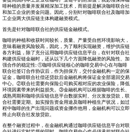
啡种植的质量并发展精深加工技术，而前提是解决咖啡联合社
和加工企业的资金问题。因此，分别针对咖啡联合社及咖啡加
工企业两大供应链主体构建融资模式。
首先是针对咖啡联合社的供应链金融模式。
咖啡的种植和收获时间较长，质量、产量受自然环境影响大，
意味着融资风险较高，因此，为了顺利实现融资，维护供应链
各方利益，除了充分运用咖啡供应链信息平台，在针对联合社
构建供应链金融时，还从以下几个方面降低融资的风险性、加
强合作的稳定性: ①咖啡供应链核心的咖啡交易中心在与咖啡
联合社签订合作协议后，作为担保方，交付金融机构一定的保
证金，咖啡联合社偿还贷款后金融机构将保证金全部退回交易
中心。②联合社需要向保险公司购买相对应的农业保险，降低
环境因素带来的利益损失。③金融机构可以根据咖啡的生长、
成熟周期和咖啡供应链信息平台数据实时、分次发放贷款，联
合社需要定期、如实报告资金用途及咖啡种植生产状况，如过
程中咖啡的生产出现问题或资金挪作他用，金融机构可以立即
终止向联合社发放贷款。
在整个融资过程中，在金融机构通过咖啡供应链信息平台对联
合社进行实时监督的同时，咖啡交易中心也必须承担对联合社