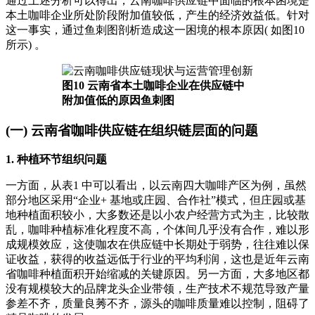
通过上述分析可以得出，云南咖啡供应链中面临的根本困境是
本土咖啡企业所处阶段附加值较低，产生的经济效益低。针对
这一事实，通过鱼刺图剖析造成这一困境的根本原因( 如图10
所示) 。
图10 云南省本土咖啡企业在供应链中
附加值低的原因鱼刺图
(一) 云南省咖啡供应链在组织链层面的问题
1. 种植环节组织问题
一方面，从表1 中可以看出，以云南四大咖啡产区为例，虽然
部分地区采用“企业+ 基地或庄园、合作社”模式，但庄园或基
地种植面积较小，大多数还是以小农户经营方式为主，比较散
乱，咖啡种植标准化程度不高，个体间几乎没有合作，难以形
成规模效应，这使咖农在供应链中长期处于弱势，往往难以保
证收益，获得的收益远低于行业的平均利润，这也是近年云南
省咖啡种植面积开始缩减的关键原因。另一方面，大多地区都
没有规模较大的品牌龙头企业带领，生产技术不规范导致产量
参差不齐，质量良莠不齐，源头的咖啡质量难以控制，阻碍了