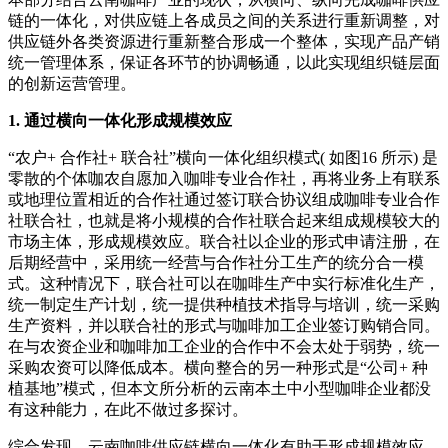
链的一体化，对供应链上各成员之间的关系进行重新调整，对
供应链外各类资源进行重新整合形成一个整体，实现产品产销
统一管理体系，保证各环节的协调畅通，以此实现组织链层面
的创新运营管理。
1. 通过横向一体化形成规模效应
“农户+ 合作社+ 联合社”横向一体化组织模式( 如图16 所示) 是
零散的个体咖农自愿加入咖啡专业合作社，再将业务上有联系
或地理位置相近的合作社通过签订联合协议组成咖啡专业合作
社联合社，也就是将小规模的合作社联合起来组成规模较大的
市场主体，形成规模效应。联合社以企业的形式申请注册，在
后期经营中，采用统一经营与合作社分工生产的统分合一模
式。这种情况下，联合社可以在咖啡生产中实行标准化生产，
统一制定生产计划，统一提供种植技术指导与培训，统一采购
生产资料，并以联合社的形式与咖啡加工企业签订购销合同。
在与农资企业和咖啡加工企业的合作中不会太处于弱势，统一
采购农资可以降低成本。横向整合的另一种形式是“公司+ 种
植基地”模式，但本文所分析的云南本土中小型咖啡企业都没
有这种能力，在此不做过多探讨。
综合发现，云南咖啡供应链横向一体化有助于形成规模效应，