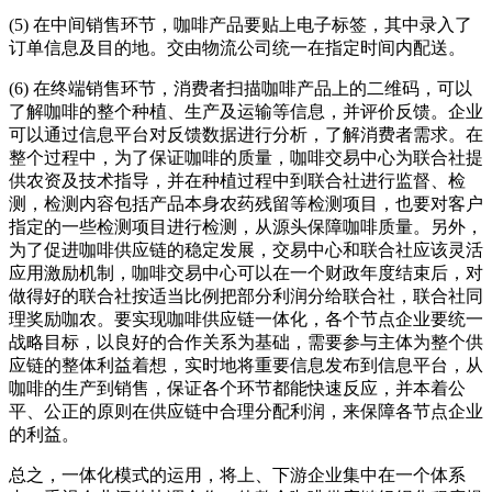
(5) 在中间销售环节，咖啡产品要贴上电子标签，其中录入了
订单信息及目的地。交由物流公司统一在指定时间内配送。
(6) 在终端销售环节，消费者扫描咖啡产品上的二维码，可以
了解咖啡的整个种植、生产及运输等信息，并评价反馈。企业
可以通过信息平台对反馈数据进行分析，了解消费者需求。在
整个过程中，为了保证咖啡的质量，咖啡交易中心为联合社提
供农资及技术指导，并在种植过程中到联合社进行监督、检
测，检测内容包括产品本身农药残留等检测项目，也要对客户
指定的一些检测项目进行检测，从源头保障咖啡质量。另外，
为了促进咖啡供应链的稳定发展，交易中心和联合社应该灵活
应用激励机制，咖啡交易中心可以在一个财政年度结束后，对
做得好的联合社按适当比例把部分利润分给联合社，联合社同
理奖励咖农。要实现咖啡供应链一体化，各个节点企业要统一
战略目标，以良好的合作关系为基础，需要参与主体为整个供
应链的整体利益着想，实时地将重要信息发布到信息平台，从
咖啡的生产到销售，保证各个环节都能快速反应，并本着公
平、公正的原则在供应链中合理分配利润，来保障各节点企业
的利益。
总之，一体化模式的运用，将上、下游企业集中在一个体系