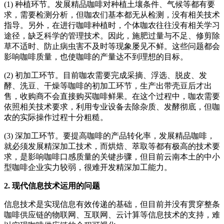
(1) 种植环节。发展精品咖啡对种植土壤条件、气候等都有要
求，需要检测分析，但咖农们基本都无从检测，没有相关技术
指导。另外，在进行咖啡种植时，个体咖农往往没有相关学习
途径，缺乏科学的管理技术。因此，施肥过量与不足、修剪除
草不适时、防止病虫害不及时等现象屡见不鲜。这些问题都会
影响咖啡质量，也使咖啡的产量达不到理想的目标。
(2) 初加工环节。目前咖农需要完成采摘、浮选、脱皮、发
酵、洗豆、干燥等咖啡的初加工环节，生产出带壳豆后才出
售，收购商不会直接购买咖啡鲜果。在这个过程中，咖农需要
依照相关技术要求，利用专业设备去除杂质、发酵彻底，但咖
农的实际操作过程十分粗糙。
(3) 深加工环节。要提高咖啡的产品转化率，发展精品咖啡，
就必须发展精深加工技术，而烘焙、萃取等都有极高的技术要
求，是影响咖啡口感质量的关键步骤，但目前云南本土的中小
型咖啡企业实力较弱，很难开发精深加工能力。
2. 现代信息技术运用的问题
信息技术是实现信息有效传递的基础，但目前并没有贯穿整条
咖啡供应链的物联网、互联网、云计算等信息技术的支持，难