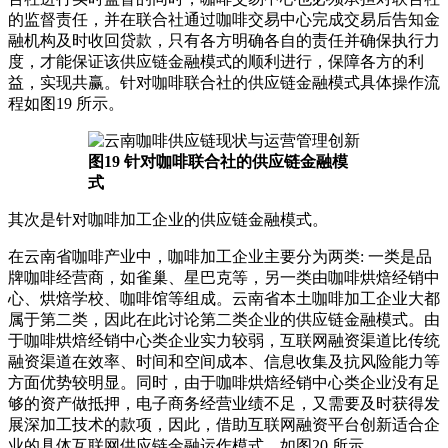
的监督责任，并在联合社通过咖啡交易中心完成交易后告知金
融机构及时收回贷款，只有各方明确各自的责任并确保执行力
度，才能保证该供应链金融模式的顺利进行，保障各方的利
益，实现共赢。针对咖啡联合社的供应链金融模式具体操作流
程如图19 所示。
图19 针对咖啡联合社的供应链金融模
式
其次是针对咖啡加工企业的供应链金融模式。
在云南省咖啡产业中，咖啡加工企业主要分为两类: 一类是品
牌咖啡经营商，如雀巢、星巴克等，另一类由咖啡烘焙经销中
心、烘焙学校、咖啡馆等组成。云南省本土咖啡加工企业大都
属于第二类，因此在此讨论第二类企业的供应链金融模式。由
于咖啡烘焙经销中心类企业实力较弱，互联网融资渠道比传统
融资渠道在效率、时间和空间成本、信息收集及抗风险能力等
方面优势较明显。同时，由于咖啡烘焙经销中心类企业没有足
够的资产做抵押，电子商务经营业绩不足，又需要及时获得发
展深加工技术的款项，因此，借助互联网融资平台创新适合企
业的具体互联网供应链金融运作模式，如图20 所示。