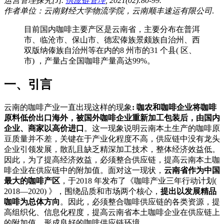
运营管理探究[J].
供应链管理
, 2021(02):80-99.
作者单位：云南财经大学物流学院，云南顺丰速运有限公司
.
目前国内咖啡主要产区是云南省，主要分布在普洱
市、临沧市、保山市、德宏傣族景颇族自治州、西
双版纳傣族自治州等在内的8 州市的31 个县( 区、
市) ，产量占全国咖啡产量高达99%。
一、引言
云南的咖啡产业一直出现这样的现象
: 咖农和咖啡企业将咖啡
原料低价出口海外，被国外咖啡企业重新加工包装后，由国内
企业、商家以高价进口
。这一现象说明云南本土生产的咖啡原
豆质量并不差，关键在于产业化程度不高，供应链中没有龙头
企业引领发展，散乱且缺乏精深加工技术，整体经济效益低。
因此，为了提高经济效益，必须整合供应链，提高云南本土咖
啡企业在供应链中的附加值。面对这一现状，
云南省作为中国
最大的咖啡产区
，于2018 年发布了《咖啡产业三年行动计划(
2018—2020) 》，围绕品质和市场两个核心，
提出以发展精品
咖啡为总体方向
。因此，必须整合咖啡供应链的各类资源，提
高组织化、信息化程度，提高云南省本土咖啡企业在供应链上
的附加值，形成良好的咖啡供应链环境。