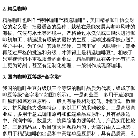
2. 精品咖啡
精品咖啡也叫作“特种咖啡”“精选咖啡”，美国精品咖啡协会对
它的定义是: “把最适合的品种，栽植在最能发展其咖啡风味的
海拔、气候与水土等环境中。严格通过水洗法或日晒法进行咖
啡初加工，精选没有瑕疵的最好的生豆，运输过程零缺点送到
客户手中。为了保证其质地坚硬、口感丰富、风味特佳，需要
再经过严格的挑选和分级，才算得上是精选咖啡豆”。相较于
只重视营销不重视质量的商业豆，精品咖啡豆在各个环节把关
上更为苛刻，甚至有定制化处理，一般制作成现磨咖啡。
3. 国内咖啡豆等级“金字塔”
我国的咖啡生豆分级以三个等级的咖啡品质为代表，组成了咖
啡豆等级“金字塔”( 如图1所示) 。一是商业豆，多用于速溶咖
啡原料和磨粉豆原料，一般具有品质相对较低、利润低、数量
大、抗风险能力强等特点，多以工厂的采购较多。二是高级商
业豆，多用于意式咖啡原料和低端单品豆原料，具有品质适
中、利润中等、数量大、抗风险能力强等特点，产品实用性较
好。三是精品豆，数目较大且颗粒均匀，大部分由人工挑选，
多用于精品咖啡的出品和中高端单品豆原料，具有品质高、利