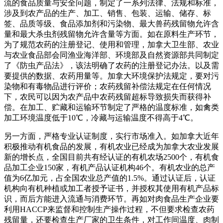
流的食品质量与安全问题，制定了一系列法律、法规和标准，
涉及到农产品的生产、加工、销售、包装、运输、储存、标
签、品质等级、食品添加剂和污染物、最大兽药残留物允许含
量和最大杀虫剂残留物允许含量等方面。如在原料生产环节，
为了规范农药的注册登记、使用和管理，加拿大卫生部、农业
与农业食品部会同渔业海洋部、环境部及自然资源部共同制定
了《防虫产品法》，该法明确了农药的注册登记办法。以及需
要提供的数据、农药用量等。加拿大环境保护法规定，要对污
染物和有毒物品进行评价；农药残留补偿法规定在任何情况
下，农民可以因为农产品中农药残留超标导致损失而获得补
偿。在加工、贮藏和运输环节制定了严格的温度标准，如禽类
加工环境温度低于10℃，冷藏与运输温度不得高于4℃。
另一方面，严格专业认证制度，实行市场准入。如加拿大近年
积极推动有机食品的发展，有机农业已经成为加拿大农业发展
新的增长点，全国目前共有经认证的有机农场2500个，有机食
品加工企业150家，有机产品认证机构46个。有机农业的总产
值为6亿加元，占全国农业总产值的1.5%。通过认证后，认证
机构向有机种植或加工者授予证书，并授权其使用有机产品标
识，而后方能进入流通与消费环节。再如对肉食品生产企业要
利用HACCP来监督和控制生产操作过程，不但要求检查农药
残留量，还要检查生产厂家的卫生条件，对工作间温度、肉制