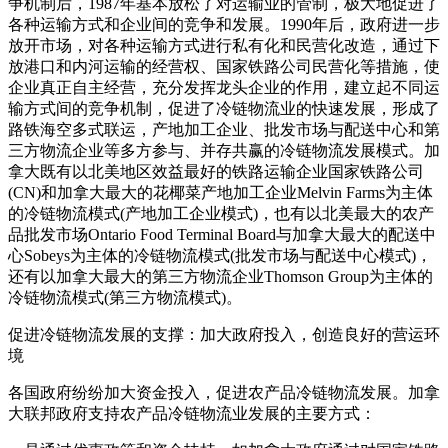
争机制后，1987年基本放松了对运输业的管制，极大地促进了
各种运输方式和企业间的竞争和发展。1990年后，政府进一步
放开市场，对各种运输方式进行私有化和民营化改造，通过下
放港口和内河运输的经营权、国家铁路公司民营化等措施，使
企业真正自主经营，充分发挥龙头企业的作用，建立起不同运
输方式间的竞争机制，促进了冷链物流业的快速发展，形成了
路铁海空多式联运，产地加工企业、批发市场与配送中心和第
三方物流企业等多方参与、并存共赢的冷链物流发展模式。加
拿大既有以北美地区效益最好的铁路运输企业国家铁路公司
(CN)和加拿大最大的花椰菜产地加工企业Melvin Farms为主体
的冷链物流模式(产地加工企业模式)，也有以北美最大的农产
品批发市场Ontario Food Terminal Board与加拿大最大的配送中
心Sobeys为主体的冷链物流模式(批发市场与配送中心模式)，
还有以加拿大最大的第三方物流企业Thomson Group为主体的
冷链物流模式(第三方物流模式)。
促进冷链物流发展的支撑：加大政府投入，创造良好的营运环
境
各国政府纷纷加大资金投入，促进农产品冷链物流发展。加拿
大联邦政府支持农产品冷链物流业发展的主要方式：