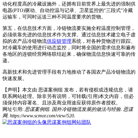
动化程度高的冷藏设施外，还拥有目前世界上最先进的强制供
电器(PTO)驱动、自动控温与记录、卫星监控的"三段式"冷藏
运输车，可同时运送三种不同温度要求的货物。
第五，在信息技术方面，冷链物流要实施全程温度控制管理，
必须依靠先进的信息技术作为支撑。通过信息技术建立电子虚
拟的农产品冷链物流
供应链管理
系统，对各种货物进行跟踪、
对冷藏车的使用进行动态监控，同时将全国的需求信息和遍布
各地区的连锁经营网络联结起来，确保物流信息快速可靠的传
递。
高新技术和先进管理手段有力地推动了各国农产品冷链物流的
快速发展。
【声明】本文由
思谋案例组
发布，若有侵权或违规信息，请
联系网站处理。除非另有说明，可转载(引用)本文内容，但必
须保持内容署名、且涉及商业用途应获得原作者授权。
网址引用:
思谋案例组. 国外冷链物流发展的做法与经验. 思谋
网. https://www.scmor.com/view/520.
思谋案例组
网站团队