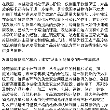
在我国，冷链建设尚处于起步阶段，仅侧重于数量保证，对品
质的要求还有待于进一步完善。尽管我国冷链物流并不发达，
但由于城市的迅速发展导致农产品流通量大幅增加，冷链物流
在保障生鲜易腐农产品供应中起着不可替代的作用。在经济持
续发展和生活质量不断提高的形势下，冷链物流应如何快速健
康发展，已成为一个紧迫的课题。发达国家在这方面有许多值
得学习和借鉴的经验。通过调查研究，笔者把发达国家农产品
冷链物流的主要做法和经验加以总结，希望为我国农产品冷链
物流的健康快速发展和农产品冷链物流方面的政策措施制定提
供参考依据。
发展冷链物流的核心：建立"从田间到餐桌"的一整套体系
冷链物流由多个环节组成，从食品原料的种植和采购、加工、
流通和配送，直至零售和消费的全过程，是一项复杂的低温系
统工程，确保各环节的质量安全问题是冷链物流的核心。各国
政府高度重视冷链物流质量安全体系建设，都制定了一系列涉
及到农产品的生产、加工、销售、包装、运输、储存、标签、
品质等级、容器和包装、食品添加剂和污染物、最大兽药残留
物允许含量和最大杀虫剂残留物允许含量等有关标准和规定，
对农产品进出口也有严格的检验和认证制度，具有很强的可操
作性和可检验性。如加拿大食品检验局(CFIA)作为联邦政府食