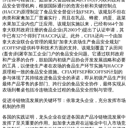
品安全管理机构，根据国际通行的危害分析和关键控制点
(HACCP)原理制定了食品安全督促计划(FSEP)。该规划不但在
肉类和家禽加工厂普遍实行，而且在乳品、蜂蜜、鸡蛋、蔬菜
水果加工业内也广泛应用。该规划实施以来，已经有664个加
拿大联邦政府注册的食品企业(共2003个)提出了认证申请，其
中已有327个得到了HACCP认证。此外，CFIA还向一个由加
拿大农业联合会管理的规划"加拿大农场生产食品安全规划"
(COFFSP)提供科学和技术方面的支持。该规划覆盖了从田间
(畜舍)到屠宰加工企业门户的食品安全问题。它通过联邦政府
和产业界的合作，鼓励国内初级产品协会开发发展战略和必要
的工具，以便使生产者在农场的食品生产环节实施与HACCP
原理相一致的食品安全措施。CFIA对FSEP和COFFSP计划的
参与体现了其持续改进食品安全的承诺，即从初级产品生产到
最终产品零售的多部门、跨行业的食品安全协作，最终实现从
农场到餐桌包括冷连物流全过程的食品安全控制与管理。
促进冷链物流发展的关键环节：依靠龙头企业，充分发挥市场
机制的作用
各国的实践证明，龙头企业在促进各国农产品冷链物流发展中
发挥了至关重要的作用。如加拿大政府在运输业中引入市场竞