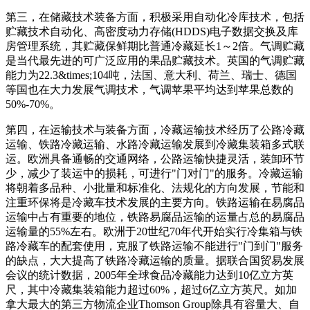
第三，在储藏技术装备方面，积极采用自动化冷库技术，包括
贮藏技术自动化、高密度动力存储(HDDS)电子数据交换及库
房管理系统，其贮藏保鲜期比普通冷藏延长1～2倍。气调贮藏
是当代最先进的可广泛应用的果品贮藏技术。英国的气调贮藏
能力为22.3&times;104吨，法国、意大利、荷兰、瑞士、德国
等国也在大力发展气调技术，气调苹果平均达到苹果总数的
50%-70%。
第四，在运输技术与装备方面，冷藏运输技术经历了公路冷藏
运输、铁路冷藏运输、水路冷藏运输发展到冷藏集装箱多式联
运。欧洲具备通畅的交通网络，公路运输快捷灵活，装卸环节
少，减少了装运中的损耗，可进行"门对门"的服务。冷藏运输
将朝着多品种、小批量和标准化、法规化的方向发展，节能和
注重环保将是冷藏车技术发展的主要方向。铁路运输在易腐品
运输中占有重要的地位，铁路易腐品运输的运量占总的易腐品
运输量的55%左右。欧洲于20世纪70年代开始实行冷集箱与铁
路冷藏车的配套使用，克服了铁路运输不能进行"门到门"服务
的缺点，大大提高了铁路冷藏运输的质量。据联合国贸易发展
会议的统计数据，2005年全球食品冷藏能力达到10亿立方英
尺，其中冷藏集装箱能力超过60%，超过6亿立方英尺。如加
拿大最大的第三方物流企业Thomson Group除具有容量大、自