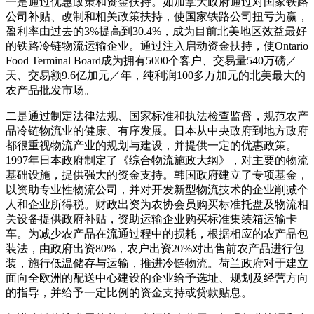
一是通过优惠政策和资金扶持。如加拿大政府通过对国家铁路
公司补贴、改制和相关政策扶持，使国家铁路公司扭亏为赢，
盈利率由过去的3%提高到30.4%，成为目前北美地区效益最好
的铁路冷链物流运输企业。通过注入启动资金扶持，使Ontario
Food Terminal Board成为拥有5000个客户、交易量540万磅／
天、交易额9.6亿加元／年，纯利润100多万加元的北美最大的
农产品批发市场。
二是通过制定法律法规、国家标准和执法检查监督，规范农产
品冷链物流业的健康、有序发展。日本从中央政府到地方政府
都很重视物流产业的规划与建设，并提供一定的优惠政策。
1997年日本政府制定了《综合物流施政大纲》，对主要的物流
基础设施，提供强大的资金支持。韩国政府建立了专项基金，
以资助专业性物流公司，并对开发新型物流技术的企业削减个
人和企业所得税。财政出资为农协会员购买标准托盘及物流相
关设备提供政府补贴，资助运输企业购买标准集装箱运输卡
车。为减少农产品在流通过程中的损耗，根据相应的农产品包
装法，由政府出资80%，农户出资20%对出售前农产品进行包
装，施行低温储存与运输，推进冷链物流。荷兰政府对于建立
面向全欧洲的配送中心建设的企业给予选址、规划及经营方向
的指导，并给予一定比例的资金支持或贷款贴息。