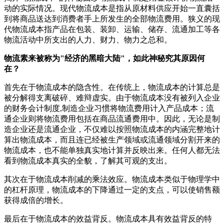
动的实际情况。现代物流成本是指从原材料供应开始一直囊括
到将商品送达到消费者手上所发生的全部物流费用。狭义的现
代物流成本指产品在包装、装卸、运输、储存、流通加工等各
物流活动中所支出的人力、财力、物力之总和。
物流素来被称为"经济的黑暗大陆"，如此神秘究其原因何
在？
首先在于物流成本的隐含性。在传统上，物流成本的计算总是
被分解得支离破碎、难辩虚实。由于物流成本没有被列入企业
的财务会计制度,制造企业习惯将物流费用计入产品成本；流
通企业则将物流费用包括在商品流通费用中。因此，无论是制
造企业还是流通企业，不仅难以按照物流成本的内涵完整地计
算出物流成本，而且连已经被生产领域或流通领域分割开来的
物流成本，也不能单独真实地计算并反映出来。任何人都无法
看到物流成本真实的全貌，了解其可观的支出。
其次在于物流成本削减的乘法效应。物流成本类似于物理学中
的杠杆原理，物流成本的下降通过一定的支点，可以使销售额
获得成倍的增长。
最后在于物流成本的效益背反。物流成本具有效益背反的特