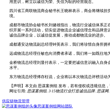
用意识，树立以诚信为荣、失信为耻的经营观念。
四川省工商联物流商会秘书长王晓林表示，商会将继续担
境。
成都市物流协会秘书长刘健雄指出，物流行业诚信体系正
织开展一系列活动，切实促进物流企业诚信理念和品牌意识
诚信品牌企业，以诚信促发展，推动成都物流业的进步。
成都通安达物流副总经理钟英表示，我们将珍惜自身所拥
远成物流总经理任敏也向消费者承诺，我们将一如既往地
金桥物流总经理刘显付表示，一定要把诚信意识融入自身
水平。
东方物流总经理傅存柱说，企业将以本次物流总评榜活动
【声明】本文由
思谋案例组
发布，若有侵权或违规信息，
网址引用:
思谋案例组. 3·15物流行业打造诚信品牌. 思谋网. https://
供应链物流管理
思谋案例组
网站团队