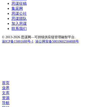
思谋征稿
集采网
思谋公社
思谋团队
加入思谋
联系我们
© 2013-2026 思谋网—可持续供应链管理融智平台.
渝ICP备15001688号-1
渝公网安备50010602504008号
首页
业界
文库
资源
导航