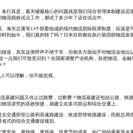
，各行其是，最关键最核心的问题就是我们综合管理体制建设迟
的物流税收试点工作，都试了多少年了还在试点中。
总局、海关总署等13个部委组成的现代物流部际联席制度，应该
时到如今，我们真的快了吗？日本目前都在执行第四部物流发展
的报道，其实这类呼声不绝于耳，但相关方面似乎对物流业地位认
，这一点我们可曾意识到？在国家调整产业机构，欲把物流、金
争？
流人可以理解，但不能忽视。
物流基建问题又何止过路费，过桥费？物流基建还包括公路、铁
代物流讲究的高效快捷，就建立在多式联运和综合交通上。
过去交通部管公路和高速路建设，铁道部管铁路建设，民航总局
通省式的综合交通建设规划。
它更安全，更快捷，更环保，也更节约成本。如广州的香蕉等水