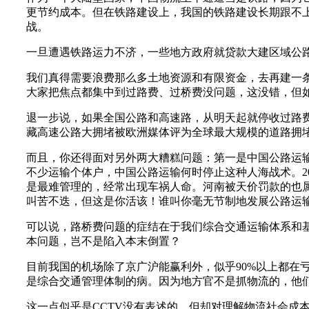
更节约成本。但在铁路建设上，我国的铁路建设长期跟不
战。
一旦遭遇铁路运力不济，一些地方政府就贷款大建区域公
我们真得需要浪费那么多土地资源和有限资金，去再建一
大家把焦点都集中到过路费、过桥费没问题，这没错，但
退一步说，如果全国公路和高速路，从明天起就停收过路费
藏高速公路大拥堵被欧洲媒体评为全球最大规模的道路拥
而且，你还得面对另外两大糟糕问题：第一是中国公路运
不少运输个体户，中国公路运输何时停止这种人海战术。2
是最难管理的，经常出现车祸人命。河南被天价罚款的也
叫苦不迭，但这是你活该！谁叫你毫无节制地发展公路运
可以说，路桥费问题的症结在于我们综合交通运输体系和
本问题，岂不是陷入本末倒置？
目前我国的机场除了京广沪能赢利外，似乎90%以上都在
是综合交通管理体制的病。因为地方官不是抓物流的，他
这一点似乎是CCTV没有表述的，但却对理解物流社会成