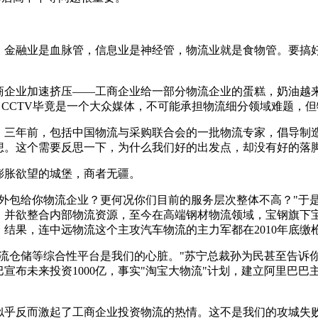
，金融业是血脉管，信息业是神经管，物流业就是食物管。要搞
商企业加速挤压——工商企业给一部分物流企业的蛋糕，奶油越
，CCTV毕竟是一个大众媒体，不可能承担物流细分领域难题，
。三年前，包括中国物流与采购联合会的一批物流专家，倡导制
想。这个需要反思一下，为什么我们好的出发点，却没有好的落
膨胀欲望的城堡，商者无疆。
外包给你物流企业？更何况你们目前的服务层次整体不高？"于是
，并欲整合内部物流资源，至今在高端钢材物流领域，宝钢旗下宝井
结果，连中远物流这个主攻汽车物流的主力军都在2010年底缴
流仓储等综合性平台是我们的心脏。"苏宁总裁孙为民甚至告诉你
巴宣布未来投资1000亿，事实"淘宝大物流"计划，建立阿里巴
似乎反而激起了工商企业投资物流的热情。这不是我们的攻城失败