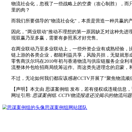
物流社会化，忽视了一些战略上的空袭（攻心制胜），而
里的肉？
而我们所要倡导的"物流社会化"，本质是营造一种共赢的
因此，"两业联动"推动不理想的第一原因缺乏对这种先进
现双赢乃至多赢，需要有参照系才好兜售。
在两业联动乃至多业联动上，一些外资企业有成熟经验，
链上游的各类企业，都能利益共享，风险共担，无疑就形
零售商沃尔玛在2010年初与香港物流与供应链服务企业
流整体外包给招商局统筹运作。而这类先进理念的启蒙，
不过，无论如何我们都应该感谢CCTV开展了"聚焦物流
【声明】本文由
思谋案例组
发布，若有侵权或违规信息，
网址引用:
思谋案例组. CCTV物流报道还没揭示的物流问题. 思谋网. htt
思谋案例组
网站团队