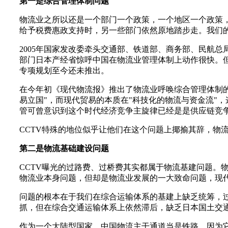
第一是综合管理体制问题
物流业之所以还是一个部门一个政策，一个地区一个政策
给予税费惠政支持时，另一些部门依然原地踏步走。我们
2005年国家发改委牵头交通部、铁道部、商务部、民航
部门日本产经省惊呼中国在物流业管理体制上动作很快。但
专项规划至今还未推出。
在今年初《现代物流报》推出了物流业呼唤综合管理体制
易立国"，而现代贸易的本质在"科技化的物流与资金流"
管可曾意识到这个时代经济竞争主旋律已经是是供应链竞
CCTV特殊的地位似乎让他们在这个问题上揶揄其辞，物
第二是物流基础建设问题
CCTV曝光的过路费、过桥费其实都属于物流基建问题。
物流业本身问题，但却是物流业发展的一大致命问题，现
问题的根本在于我们在综合运输体系的基建上缺乏统筹，
抓，但在综合交通运输体系上依然滞后，缺乏日本国土交
作为一个大陆型国家，中国物流主干通道当是铁路，因为