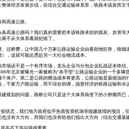
上整体经济发展步伐，在综合交通运输体系里，铁路本该发挥主
路和高速公路。
条条高速公路吗？我们真的需要把本该铁路承担的煤炭、农资等
如果不从大体系看就犯错了。
、过桥费，让中国几十万家公路运输企业由着劲地狂奔，狼烟滚
堵），这就可能怂恿起另一大社会物流成本。
输市场还不是一个有序市场，龙头企业与分包企业乱战还未终结
006年北京被曝光一家被称为"杀手型"公路运输企业的一千多
属个体户。第二是公路的燃油成本将更高，公路运输是最烧油的
输，千家万户跑运输，而不综合协调，搞更经济的铁路运输和水
基建规划的问题，路桥公司只是这个大体系病变下的小肿瘤而已
亏损状态，我们地方政府似乎热衷投资机场等能建政绩的项目，
们也没有大方向，而我们也没有给他们指出大方向（综合交通基
本居高不下等问题很重要。