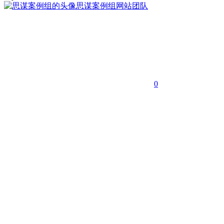
思谋案例组
网站团队
0