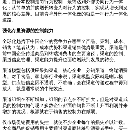
走，由资本控制走向行为控制，最终达到外部协同行为一体
化；从简单的并购增长转变为对行为的控制，实现从增长到发
展的核心差异。目前青啤外部一体化走的就是一种行为一体化
道路。
强化存量资源的控制能力
全球化趋势下中国企业的竞争力在哪里？产品、策划、成本、
销售？笔者认为，成本优势和渠道销售优势最重要。渠道是目
前中国企业传递商品到终端消费者的主要途径，渠道的控制、
渠道信息管理、渠道能力提升也面临增跃到发展的转变。
渠道模型包括供应采购渠道—核心企业—分销渠道—终端消费
者。对于食品、家电等行业来说，渠道模型实际就是喇叭模
型。供应链信息因不透明、不准确，会在渠道传递过程中得到
放大，就是通常说的牛鞭效应。
渠道组织在不断增加，组织的节点在不断扩大，但是对渠道成
员的控制力如何呢？多数企业都面临销售不断上升而利润并来
增加的境况，根源就在于销售的控制力在减弱。
仅市场促销费用的失控，就使不少企业每年的损失难以计数。
大众商品的促销费用主要通过渠道商转移到消费者手中。买一