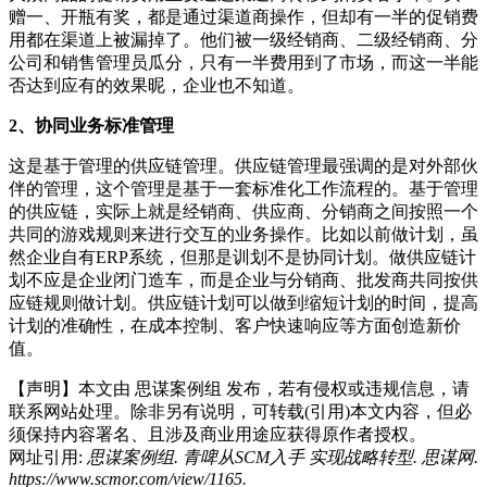
赠一、开瓶有奖，都是通过渠道商操作，但却有一半的促销费
用都在渠道上被漏掉了。他们被一级经销商、二级经销商、分
公司和销售管理员瓜分，只有一半费用到了市场，而这一半能
否达到应有的效果昵，企业也不知道。
2、协同业务标准管理
这是基于管理的供应链管理。供应链管理最强调的是对外部伙
伴的管理，这个管理是基于一套标准化工作流程的。基于管理
的供应链，实际上就是经销商、供应商、分销商之间按照一个
共同的游戏规则来进行交互的业务操作。比如以前做计划，虽
然企业自有ERP系统，但那是训划不是协同计划。做供应链计
划不应是企业闭门造车，而是企业与分销商、批发商共同按供
应链规则做计划。供应链计划可以做到缩短计划的时间，提高
计划的准确性，在成本控制、客户快速响应等方面创造新价
值。
【声明】本文由
思谋案例组
发布，若有侵权或违规信息，请
联系网站处理。除非另有说明，可转载(引用)本文内容，但必
须保持内容署名、且涉及商业用途应获得原作者授权。
网址引用:
思谋案例组. 青啤从SCM入手 实现战略转型. 思谋网.
https://www.scmor.com/view/1165.