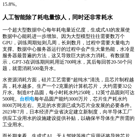
15.8%。
人工智能除了耗电量惊人，同时还非常耗水
一个超大型数据中心每年耗电量近亿度，生成式AI的发展使
数据中心能耗进一步增加。因为大型模型往往需要数万个
GPU，训练周期短则几周，长则数月，过程中需要大量电力
支撑。数据中心服务器运行的过程中会产生大量热能，水冷是
服务器最普遍的方法，这又导致巨大的水力消耗。有数据显
示，GPT-3在训练期间耗用近700吨水，其后每回答20-50个问
题，就需消耗500毫升水。
水资源消耗方面，硅片工艺需要“超纯水”清洗，且芯片制程越
高，耗水越多。生产一个2克重的计算机芯片，大约需要32公
斤水。制造8寸晶圆，每小时耗水约250吨，12英寸晶圆则可达
500吨。
台积电
每年晶圆产能约3000万片，芯片生产耗水约
8000万吨左右。充足的水资源已成为芯片业发展的必要条件。
2023年7月，日本经济产业省决定建立新制度，向半导体工厂
供应工业用水的设施建设提供补贴，以确保半导体生产所需的
工业用水。
而长期来看，生成式AI、无人驾驶等推广应用还将导致芯片