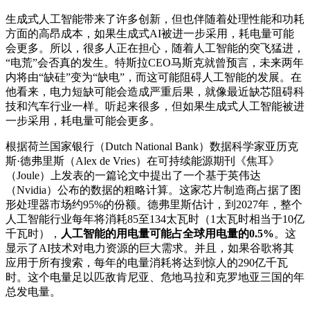
生成式人工智能带来了许多创新，但也伴随着处理性能和功耗
方面的高昂成本，如果生成式AI被进一步采用，耗电量可能
会更多。所以，很多人正在担心，随着人工智能的突飞猛进，
“电荒”会否真的发生。特斯拉CEO马斯克就曾预言，未来两年
内将由“缺硅”变为“缺电”，而这可能阻碍人工智能的发展。在
他看来，电力短缺可能会造成严重后果，就像最近缺芯阻碍科
技和汽车行业一样。听起来很多，但如果生成式人工智能被进
一步采用，耗电量可能会更多。
根据荷兰国家银行（Dutch National Bank）数据科学家亚历克
斯·德弗里斯（Alex de Vries）在可持续能源期刊《焦耳》
（Joule）上发表的一篇论文中提出了一个基于英伟达
（Nvidia）公布的数据的粗略计算。这家芯片制造商占据了图
形处理器市场约95%的份额。德弗里斯估计，到2027年，整个
人工智能行业每年将消耗85至134太瓦时（1太瓦时相当于10亿
千瓦时），
人工智能的用电量可能占全球用电量的0.5%
。这
显示了AI技术对电力资源的巨大需求。并且，如果谷歌将其
应用于所有搜索，每年的电量消耗将达到惊人的290亿千瓦
时。这个电量足以匹敌肯尼亚、危地马拉和克罗地亚三国的年
总发电量。