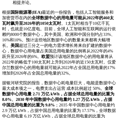
相提并论。
根据
国际能源署(IEA)
最近的一份报告，包括人工智能服务和
加密货币在内的
全球数据中心的用电量可能从2022年的460太
瓦时飙升至2026年的1050太瓦时
。1太瓦时相当于10亿千瓦
时，也就是10亿度电。目前，全球人工智能和互联网的运行依
赖约8000个数据中心，其中美国、欧洲和中国分别约占33%、
16%和10%。预计这些地区数据中心的数量未来都将大幅增
长。
美国
超过三分之一的电力需求增长将来自扩建的数据中
心，数据中心用电量占美国总用电量的比例将从2022年的4%
跃升至2026年的6%。
欧盟
预计该地区数据中心的用电量将从
2022年的略低于100太瓦时上升到2026年的近150太瓦时。仅爱
尔兰数据中心的用电量就可能从2022年占全国总用电量的17%
增加到2026年占全国总用电量的32%。
据银河研究院的报告，数据中心耗电量巨大，电能是数据中心
最大成本项之一，电费支出占运营 成本比例超过 50%。
全球
数据中心用电量 2.71 万亿 kWh，占据全球总用电量的比重为
8.0%
。
2030 年中国数据中心用电量约 1.27 万亿 kWh，占据
中国总用电量的比重为 9.8%
；2035 年中国数据中心用电量约
2.9 万亿 kWh，占据中国总用电量的比重为 17.57%，全球数据
中心用电量 6.19 万亿 kWh，占据全球总用电量的比重为