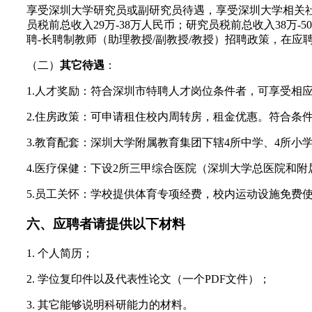
享受深圳大学研究员或副研究员待遇，享受深圳大学相关
员税前总收入29万-38万人民币；研究员税前总收入38
聘-长聘制教师（助理教授/副教授/教授）招聘政策，在
（二）
其它待遇
：
1.人才奖励：符合深圳市特聘人才岗位条件者，可享受相
2.住房政策：可申请租住校内周转房，租金优惠。符合条
3.教育配套：深圳大学附属教育集团下辖4所中学、4所小
4.医疗保健：下设2所三甲综合医院（深圳大学总医院和
5.员工关怀：学校提供体育专项经费，校内运动设施免费
六、应聘者请提供以下材料
1. 个人简历；
2. 学位复印件以及代表性论文（一个PDF文件）；
3. 其它能够说明科研能力的材料。