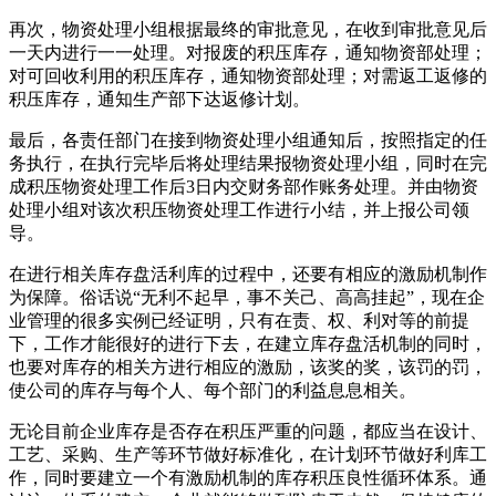
再次，物资处理小组根据最终的审批意见，在收到审批意见后
一天内进行一一处理。对报废的积压库存，通知物资部处理；
对可回收利用的积压库存，通知物资部处理；对需返工返修的
积压库存，通知生产部下达返修计划。
最后，各责任部门在接到物资处理小组通知后，按照指定的任
务执行，在执行完毕后将处理结果报物资处理小组，同时在完
成积压物资处理工作后3日内交财务部作账务处理。并由物资
处理小组对该次积压物资处理工作进行小结，并上报公司领
导。
在进行相关库存盘活利库的过程中，还要有相应的激励机制作
为保障。俗话说“无利不起早，事不关己、高高挂起”，现在企
业管理的很多实例已经证明，只有在责、权、利对等的前提
下，工作才能很好的进行下去，在建立库存盘活机制的同时，
也要对库存的相关方进行相应的激励，该奖的奖，该罚的罚，
使公司的库存与每个人、每个部门的利益息息相关。
无论目前企业库存是否存在积压严重的问题，都应当在设计、
工艺、采购、生产等环节做好标准化，在计划环节做好利库工
作，同时要建立一个有激励机制的库存积压良性循环体系。通