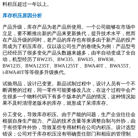
料积压超过一年以上。
库存积压原因分析
产品升级，库存产品为老产品所使用。一个公司能够在市场中
立足，要不断推出新的产品来更新换代，提升技术水平，然而
在产品升级的同时，老产品的库存也有很多由于新产品的投产
而成为了积压库存。仅以该公司生产的卷绕头为例：产品型号
已经经历了很多变化产品头数越来越多，由半自动变成了全自
动，机型经历了BW235、BW335、BW635、BW838、
BW1235、BWA1235T、BWA1255T 、BWA40T 、BWA55T、
i-BWA40T等等很多升级换代。
试验用品，设计已变更。新品试制过程中，设计人员有一个不
断调整的过程，同一零件可能要修改几次，在这个过程中会产
生很多一个物料代码下有多个版本的产品的情况，这种情况如
果不及时清理老版本的库存，就形成了呆滞库存。
分工变化，导致库存积压。由于产能的问题，生产企业往往会
根据自身生产能力、产品的技术含量等来调整自制与外协，由
于有些零件外协，导致某些专用材料在公司内积压。设计选型
错误；公司对于库存积压没有明确责任部门和相应的管理制