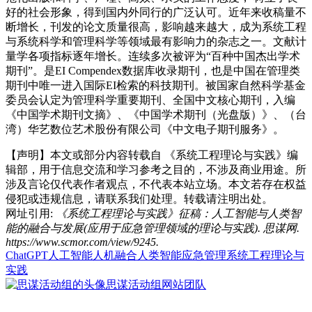
好的社会形象，得到国内外同行的广泛认可。近年来收稿量不
断增长，刊发的论文质量很高，影响越来越大，成为系统工程
与系统科学和管理科学等领域最有影响力的杂志之一。文献计
量学各项指标逐年增长。连续多次被评为“百种中国杰出学术
期刊”。是EI Compendex数据库收录期刊，也是中国在管理类
期刊中唯一进入国际EI检索的科技期刊。被国家自然科学基金
委员会认定为管理科学重要期刊、全国中文核心期刊，入编
《中国学术期刊文摘》、《中国学术期刊（光盘版）》、（台
湾）华艺数位艺术股份有限公司《中文电子期刊服务》。
【声明】本文或部分内容转载自
《系统工程理论与实践》编
辑部
，用于信息交流和学习参考之目的，不涉及商业用途。所
涉及言论仅代表作者观点，不代表本站立场。本文若存在权益
侵犯或违规信息，请联系我们处理。转载请注明出处。
网址引用:
《系统工程理论与实践》征稿：人工智能与人类智
能的融合与发展(应用于应急管理领域的理论与实践). 思谋网.
https://www.scmor.com/view/9245.
ChatGPT
人工智能
人机融合
人类智能
应急管理
系统工程理论与
实践
思谋活动组
网站团队