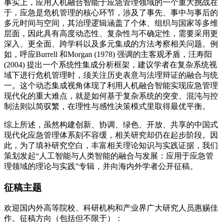
事实上，应用人机融合智能于应急管理领域的一个重大挑战在
于，应急是危机管理的核心环节，涉及了事先、事中与事后的
多元时间与空间，其治理逻辑涵盖了个体、组织与国家等多维
层面，因此具有高度动态性、复杂性与不确定性，需要采用更
深入、更全面、跨学科以及多元集成的方法考察相关问题。例
如，呼应Burrell 和Morgan (1978) 强调的主客观矛盾，汪寿阳
(2004) 提出一个系统性集成分析框架，建议学者在复杂系统视
域下进行危机管理时，须关注历史表意与法理辩证的融合与统
一。这个动态集成视角体现了利用人机融合智能实现应急管理
现代化的重大难点，就是如何基于复杂系统的突变、混沌与控
制法则以简驭繁，在理性与感性决策模式里取得最优平衡。
综上所述，虽然构建创新、协调、绿色、开放、共享的中国式
现代化应急管理体系刻不容缓，相关研究却仍在起步阶段。因
此，为了填补研究空白，丰富相关理论知识与实践证据，我们
策划发起“人工智能与人类智能的融合与发展：应用于应急管
理领域的理论与实践”专辑，并向海内外学者公开征稿。
征稿主题
欢迎国内外高等院校、科研机构和产业界广大研究人员惠赐佳
作。征稿方向（包括但不限于）：