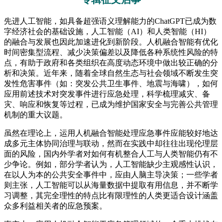
先进人工智能，如具备超强语义理解能力的ChatGPT已成为数
字经济社会的基础设施，人工智能（AI）和人类智能（HI）
的融合与发展也因此加速进化到新阶段。人机融合智能有优化
时间密集型流程、减少决策偏差以及降低各种系统性风险的特
点，有助于政府和各类组织在高度动态环境中做出较正确的分
析和决策。近年来，随着全球自然生态与社会领域不断发生突
发性危害事件（如：突发公共卫生事件、地震与海啸），如何
应用前述技术对突发事件进行应急处理，科学梳理减灾、备
灾、响应和恢复等过程，已成为维护国家安全与完善公共管理
机制的重大议题。
虽然在理论上，运用人机融合智能处理应急事件应能较好地达
成多元主体协同治理与联动，然而在实践中却往往出现伦理层
面的风险，国内外学者对如何有机整合人工与人类智能仍有不
少争论。例如，部分学者认为，人工智能缺少主观感性认识，
在以人为本的公共安全事件中，应由人脑主导决策；一些学者
则主张，人工智能可以从海量数据中提取有用信息，并不断学
习调整，其完全理性的特点比有限理性的人类更适合设计涵盖
众多利益相关者的应急预案。