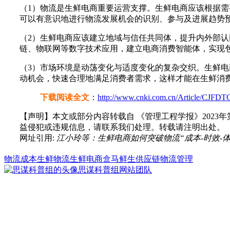
（1）物流是生鲜电商重要运营支撑。生鲜电商应该根据
可以有意识地进行物流发展机会的识别、参与及进展趋势
（2）生鲜电商应该建立地域与信任共同体，提升内外部
链、物联网等数字技术应用，建立电商消费智能体，实现
（3）市场环境是动荡变化与适度变化的复杂交织。生鲜
动机会，快速合理地满足消费者需求，这样才能在生鲜消
下载阅读全文
：
http://www.cnki.com.cn/Article/CJ
【声明】本文或部分内容转载自
《管理工程学报》2023年
益侵犯或违规信息，请联系我们处理。转载请注明出处。
网址引用:
江小玲等：生鲜电商如何突破物流“成本-时效-体验”困局. 思谋网
物流成本
生鲜物流
生鲜电商
盒马鲜生
供应链物流管理
思谋科普组
网站团队