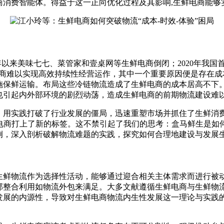
商消费智能体。得益于这一正向优化过程及其影响,生鲜电商能够
16年以来美味七七、菜管家和壹桌网等生鲜电商倒闭；2020年我国
电商难以实现高效持续性经营运作，其中一个重要原因便是存在成
施保鲜运输。布局这些冷链物流造成了生鲜电商的成本居高不下
也引起内外部环境的剧烈动荡，造成生鲜电商的前期物流建设难
实践打破了行业发展的僵局，迅速重塑市场并抓住了生鲜消费的重点
生鲜电商打上了新的标签。这不禁引起了我们的思考：盒马鲜生是如
例，深入剖析破解物流难题的实践，探究如何合理地建设与发展
生鲜物流作为选择性活动，能够通过迎合相关主体需求而进行被
部整合利用如物流外包来满足。大多文献遵循生鲜电商与生鲜物
发展的内源性，导致对生鲜电商物流内生性发展这一理论与实践