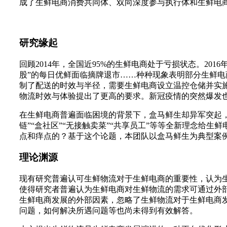
成了生鲜电商消费共同体、双向深度参与执行体和生鲜电
研究缘起
回顾2014年，全国近95%的生鲜电商处于亏损状态。20
股”的每日优鲜面临摘牌退市……种种现象表明部分生鲜
制了配送的时效与半径，需要生鲜电商设立温控仓储并实
物流时效与体验提出了更高的要求。新冠疫情的突然爆发
在生鲜电商普遍面临困境的背景下，盒马鲜生却异军突起，用
链”“盒社区”“无接触卖菜”“共享员工”等等全新理念给
点和痒点的？基于这个论题，本团队以盒马鲜生为典型案
理论渊源
现有研究普遍认可生鲜物流对于生鲜电商的重要性，认为
使得研究者普遍认为生鲜电商对生鲜物流的需求可通过外
生鲜电商发展的外部因素，忽略了生鲜物流对于生鲜电商
问题，如何解决所遇问题等也尚未得到有效解答。