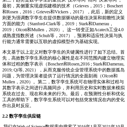
最初，其侧重实现虚拟建模的技术（Grieves，2015；Boschert
和Rosen，2016；Grieves和Vickers，2017），此后，新的定义
则更为强调数字孪生在提供数据驱动的最佳决策和前瞻性决策
方面的能力（Stanford-Clark等，2019；Stark和Damerau，
2019；Olcott和Mullen，2020）。这一转变正如Acatech工业4.0
成熟度指数所述（Schuh等，2017），预测和适应性决策与执
行能力通常需要以互联的虚拟模型作为基础实现。
本文基于以上定义对数字孪生的关键属性进行了如下总结。首
先，高效数字孪生系统的核心属性是在不同范围内建立物理实
体和过程的数字表示（Boschert和Rosen,2016 ; Stark和Damerau,
2019; Qi等, 2021），从而克服传统企业管理系统中的数据孤岛
问题，为管理决策者提供了运行情况的全面刻画（Olcott和
Mullen，2020）。第二，数字孪生系统可在物理实体和过程与
其数字表示之间进行高频同步，并利用历史和实时数据来模拟
系统在过去、现在和未来的行为。最后，在预测性分析和优化
工具的帮助下，数字孪生系统可以对包括突发情况在内的变化
作出及时反应。
2.2 数字孪生供应链
我们在Web of Science数据库中搜索了2016年1月至2021年10月