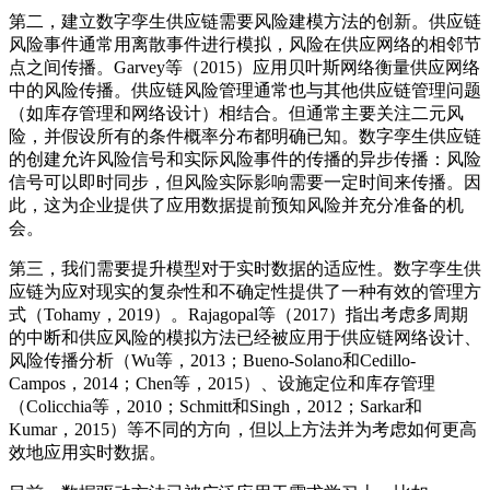
第二，建立数字孪生供应链需要风险建模方法的创新。供应链
风险事件通常用离散事件进行模拟，风险在供应网络的相邻节
点之间传播。Garvey等（2015）应用贝叶斯网络衡量供应网络
中的风险传播。供应链风险管理通常也与其他供应链管理问题
（如库存管理和网络设计）相结合。但通常主要关注二元风
险，并假设所有的条件概率分布都明确已知。数字孪生供应链
的创建允许风险信号和实际风险事件的传播的异步传播：风险
信号可以即时同步，但风险实际影响需要一定时间来传播。因
此，这为企业提供了应用数据提前预知风险并充分准备的机
会。
第三，我们需要提升模型对于实时数据的适应性。数字孪生供
应链为应对现实的复杂性和不确定性提供了一种有效的管理方
式（Tohamy，2019）。Rajagopal等（2017）指出考虑多周期
的中断和供应风险的模拟方法已经被应用于供应链网络设计、
风险传播分析（Wu等，2013；Bueno-Solano和Cedillo-
Campos，2014；Chen等，2015）、设施定位和库存管理
（Colicchia等，2010；Schmitt和Singh，2012；Sarkar和
Kumar，2015）等不同的方向，但以上方法并为考虑如何更高
效地应用实时数据。