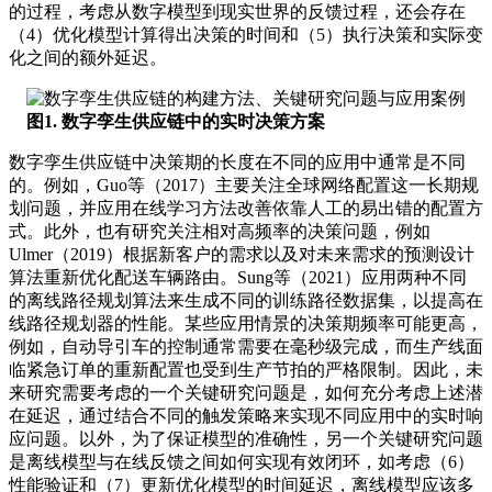
的过程，考虑从数字模型到现实世界的反馈过程，还会存在
（4）优化模型计算得出决策的时间和（5）执行决策和实际变
化之间的额外延迟。
图1. 数字孪生供应链中的实时决策方案
数字孪生供应链中决策期的长度在不同的应用中通常是不同
的。例如，Guo等（2017）主要关注全球网络配置这一长期规
划问题，并应用在线学习方法改善依靠人工的易出错的配置方
式。此外，也有研究关注相对高频率的决策问题，例如
Ulmer（2019）根据新客户的需求以及对未来需求的预测设计
算法重新优化配送车辆路由。Sung等（2021）应用两种不同
的离线路径规划算法来生成不同的训练路径数据集，以提高在
线路径规划器的性能。某些应用情景的决策期频率可能更高，
例如，自动导引车的控制通常需要在毫秒级完成，而生产线面
临紧急订单的重新配置也受到生产节拍的严格限制。因此，未
来研究需要考虑的一个关键研究问题是，如何充分考虑上述潜
在延迟，通过结合不同的触发策略来实现不同应用中的实时响
应问题。以外，为了保证模型的准确性，另一个关键研究问题
是离线模型与在线反馈之间如何实现有效闭环，如考虑（6）
性能验证和（7）更新优化模型的时间延迟，离线模型应该多