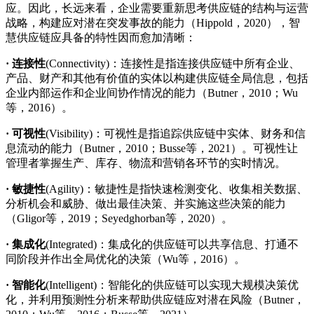
应。因此，长远来看，企业需要重新思考供应链的结构与运营
战略，构建应对潜在突发事故的能力（Hippold，2020），智
慧供应链应具备的特性因而愈加清晰：
· 连接性
(Connectivity)：连接性是指连接供应链中所有企业、
产品、财产和其他有价值的实体以构建供应链全局信息，包括
企业内部运作和企业间协作情况的能力（Butner，2010；Wu
等，2016）。
· 可视性
(Visibility)：可视性是指追踪供应链中实体、财务和信
息流动的能力（Butner，2010；Busse等，2021）。可视性让
管理者掌握生产、库存、物流和营销各环节的实时情况。
· 敏捷性
(Agility)：敏捷性是指快速检测变化、收集相关数据、
分析机会和威胁、做出最佳决策、并实施这些决策的能力
（Gligor等，2019；Seyedghorban等，2020）。
· 集成化
(Integrated)：集成化的供应链可以共享信息、打通不
同阶段并作出全局优化的决策（Wu等，2016）。
· 智能化
(Intelligent)：智能化的供应链可以实现大规模决策优
化，并利用预测性分析来帮助供应链应对潜在风险（Butner，