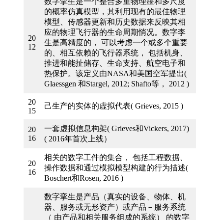
数字挛生是一个整合多重物理噩和多尺度
的概率仿真模型，其利用现有的最佳物理
模型、传感器更新和历史数据来反映其相
应的物理飞行器的生命周期悄况。数字李
20
生是高精度的， 可以考虑一个或多个重要
12
的、相互依赖的飞行器系统， 包括机身、
推进和能扯储存、生命支持、航空电子和
热保护。该定义由NASA和美国空军提出(
Glaessgen 和Stargel, 2012; Shafto等， 2012 )
20
己生产的实体的虚拟代表( Grieves, 2015 )
15
一套虚拟信息构架( Grieves和Vickers, 2017)
20
16
( 2016年首次上线）
相关的数字工件的集合， 包括工程数据、
20
操作数据和通过模拟模型构建的行为描述(
16
Boschert和Rosen, 2016 )
数字挛生是产品（真实的设备、物体、机
器、服务或无形资产）或产品－服务系统
（ 由产品和相关服务组成的系统） 的数字