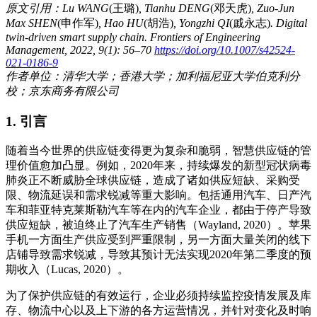
原文引用：Lu WANG
(王璐)
, Tianhu DENG
(邓天虎)
, Zuo-Jun
Max SHEN
(申作军)
, Hao HU
(胡浩)
, Yongzhi QI
(戚永志)
. Digital
twin-driven smart supply chain. Frontiers of Engineering
Management, 2022, 9(1): 56‒70
https://doi.org/10.1007/s42524-
021-0186-9
作者单位：清华大学；香港大学；加利福尼亚大学伯克利分
校；京东商务有限公司
1. 引言
随着当今世界的供应链变得更为复杂和脆弱，智慧供应链的管
理价值愈加凸显。例如，2020年来，持续爆发的新型冠状病毒
肺炎正不断威胁全球供应链，造成了诸如供应短缺、采购受
限、物流延误和需求锐减等重大影响。包括通用汽车、日产汽
车和菲亚特克莱斯勒汽车等在内的汽车企业，都由于停产导致
供应短缺，被迫终止了汽车生产销售（Wayland, 2020）。苹果
手机一方面生产供应受到严重限制，另一方面大量关闭的线下
店铺导致需求锐减，导致其预计无法实现2020年第二季度的预
期收入（Lucas, 2020）。
为了保护供应链的有效运行，企业必须持续监控疫情发展及库
存、物流中心以及上下游的各方运营情况，并针对变化及时响