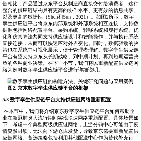
链相比，产品通过京东平台从制造商直接交付给消费者，这种
整合的供应链结构具有更高的协作水平、更有效的信息共享、
以及更高的敏捷性（Shen和Sun，2021）。如图2所示，数字
孪生供应链平台将京东内部系统和外部系统相互连接，支持数
据源包括网络配置平台、采购系统、转移系统和履行系统。优
化和仿真算法共同支持供应链设计和智能操作，并与执行系统
直接连接，从而可以快速应对外界变化。同时，数据驱动的决
策也在系统中可视化展示，便于管理者理解。数字孪生供应链
平台有望支持京东从长期战略、到中期计划、再到短期运营决
策的各种商业决策。在下一小节，我们将以重新配置供应链网
络为例对数字孪生供应链平台进行详细说明。
图2. 京东数字孪生供应链平台的框架
5.3 数字孪生供应链平台支持供应链网络重新配置
在本节中，我们将介绍京东数字孪生供应链平台如何帮助企
业在新冠肺炎大流行期间实现快速网络重新配置。具体场景如
下，考虑一个典型两级供应链网络，上游分销中心可能由于疫
情突然封锁，无法向下游仓库发货，导致京东需要重新配置供
应链网络。备选策略包括利用其他配送中心作为替代补充订