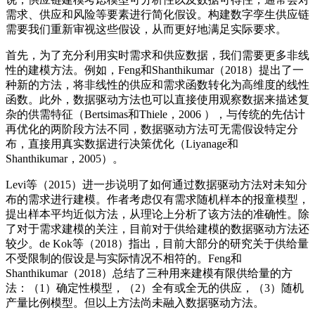
需求、供应和风险等要素进行简化假设。构建数字孪生供应链
需要我们重新审视这些假设，从而更好地满足实际要求。
首先，为了充分利用实时需求和供应数据，我们需要更多非线
性的建模方法。例如，Feng和Shanthikumar（2018）提出了一
种新的方法，将非线性的供应和需求函数转化为高维度的线性
函数。此外，数据驱动方法也可以直接使用观察数据来描述复
杂的供需特征（Bertsimas和Thiele，2006 ），与传统的先估计
再优化的两阶段方法不同，数据驱动方法可无需假设特定分
布，直接用真实数据进行决策优化（Liyanage和
Shanthikumar，2005）。
Levi等（2015）进一步说明了如何通过数据驱动方法对未知分
布的需求进行建模。作者考虑仅有需求随机样本的报童模型，
提出样本平均近似方法，从理论上分析了该方法的准确性。除
了对于需求建模的关注，目前对于供给建模的数据驱动方法还
较少。de Kok等（2018）指出，目前大部分的研究关于供给量
不受限制的假设是与实际情况不相符的。Feng和
Shanthikumar（2018）总结了三种用来建模有限供给量的方
法：（1）确定性模型，（2）全有或全无的供应，（3）随机
产量比例模型。但以上方法尚未融入数据驱动方法。