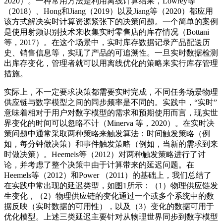
2020）。一种常用方法是利用离线计算结果，Lowrey等
（2018）、Hong和Jiang（2019）以及Jiang等（2020）都应用
该方式解决实时计算资源紧张下的决策问题。一个简单的案例
是使用射频识别技术来收集实时零售店的库存情况（Bottani
等，2017）。在这个场景中，实时库存数据记录产品配送历
史、销售信息等，实现了产品的可追溯性。一旦实时数据检测
出库存变化，管理者就可以用离线优化的策略来实行库存管理
措施。
实际上，不一定要求决策都需要实时完成，不同任务场景物理
供应链与数字模型之间的同步频率是不同的。实践中，“实时”
意味着相对于用户对数字模型的需求和预期使用而言，现实世
界变化的时间可以忽略不计（Minerva 等，2020）。在实时决
策问题中通常采取两种策略来触发算法：时间触发策略（例
如，每分钟做决策）和事件触发策略（例如，当新的需求到来
时做决策）。Heemels等（2012）对两种触发策略进行了讨
论，并考虑了整个决策中由于计算带来的延迟问题。在
Heemels等（2012）和Power （2011）的基础上，我们总结了
在实践中常出现的延迟类型，如图1所示：（1）物理供应链发
生变化，（2）物理供应链的变化通过一个或多个系统中的数
据反映（实时数据的可用性），以及（3）变化的数据可用于
优化模型。上述三类延迟主要针对从物理世界同步到数字模型