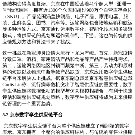
链结构变得高度复杂。京东在中国经营着41个超大型 “亚洲一
号”物流园区，拥有近1300个仓库和超过900万个自营库存单位
（SKU）。产品范围涵盖快消品、电子产品、家用电器、服
装、生鲜食品、图书、汽车等。运输网络包含陆地运输和航运
等多种运输方式。京东通过运用数字化、智能化技术和多渠道
模式，将供应链的规划和运作延伸到上下游。这也为传统的供
应链规划方法和算法带来了挑战。
这一挑战在新冠肺炎疫情大流行下尤为严峻。首先，新冠疫情
导致口罩、酒精、家用清洁产品和食品等产品产生特殊需求。
第二，运输网络因地区封锁而频繁中断。第三，劳动力和原材
料的短缺以及物流中断导致产品缺货。京东应用数字孪生供应
链平台来解决以上挑战。据京东副总裁兼京东智慧供应链总裁
Curtis Liu称，流行病等危机突出了智慧供应链的重要性，数字
孪生供应链将数据驱动的模型与仿真模拟相结合，有利于快速
评估和调整供应链规划策略，数字孪生供应链将成为未来供应
链管理的一个重要趋势。
5.2 京东数字孪生供应链平台
京东数字孪生供应链平台为整个供应链建立了端到端的数字
表示。京东拥有一个整合的供应链结构，与传统的零售业供应