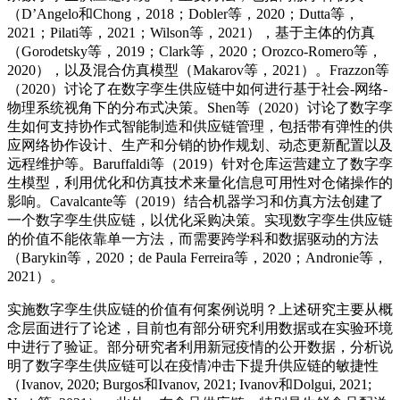
（D’Angelo和Chong，2018；Dobler等，2020；Dutta等，
2021；Pilati等，2021；Wilson等，2021），基于主体的仿真
（Gorodetsky等，2019；Clark等，2020；Orozco-Romero等，
2020），以及混合仿真模型（Makarov等，2021）。Frazzon等
（2020）讨论了在数字孪生供应链中如何进行基于社会-网络-
物理系统视角下的分布式决策。Shen等（2020）讨论了数字孪
生如何支持协作式智能制造和供应链管理，包括带有弹性的供
应网络协作设计、生产和分销的协作规划、动态更新配置以及
远程维护等。Baruffaldi等（2019）针对仓库运营建立了数字孪
生模型，利用优化和仿真技术来量化信息可用性对仓储操作的
影响。Cavalcante等（2019）结合机器学习和仿真方法创建了
一个数字孪生供应链，以优化采购决策。实现数字孪生供应链
的价值不能依靠单一方法，而需要跨学科和数据驱动的方法
（Barykin等，2020；de Paula Ferreira等，2020；Andronie等，
2021）。
实施数字孪生供应链的价值有何案例说明？上述研究主要从概
念层面进行了论述，目前也有部分研究利用数据或在实验环境
中进行了验证。部分研究者利用新冠疫情的公开数据，分析说
明了数字孪生供应链可以在疫情冲击下提升供应链的敏捷性
（Ivanov, 2020; Burgos和Ivanov, 2021; Ivanov和Dolgui, 2021;