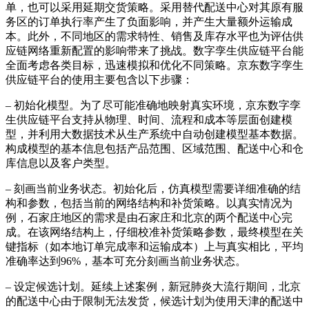
单，也可以采用延期交货策略。采用替代配送中心对其原有服
务区的订单执行率产生了负面影响，并产生大量额外运输成
本。此外，不同地区的需求特性、销售及库存水平也为评估供
应链网络重新配置的影响带来了挑战。数字孪生供应链平台能
全面考虑各类目标，迅速模拟和优化不同策略。京东数字孪生
供应链平台的使用主要包含以下步骤：
– 初始化模型。为了尽可能准确地映射真实环境，京东数字孪
生供应链平台支持从物理、时间、流程和成本等层面创建模
型，并利用大数据技术从生产系统中自动创建模型基本数据。
构成模型的基本信息包括产品范围、区域范围、配送中心和仓
库信息以及客户类型。
– 刻画当前业务状态。初始化后，仿真模型需要详细准确的结
构和参数，包括当前的网络结构和补货策略。以真实情况为
例，石家庄地区的需求是由石家庄和北京的两个配送中心完
成。在该网络结构上，仔细校准补货策略参数，最终模型在关
键指标（如本地订单完成率和运输成本）上与真实相比，平均
准确率达到96%，基本可充分刻画当前业务状态。
– 设定候选计划。延续上述案例，新冠肺炎大流行期间，北京
的配送中心由于限制无法发货，候选计划为使用天津的配送中