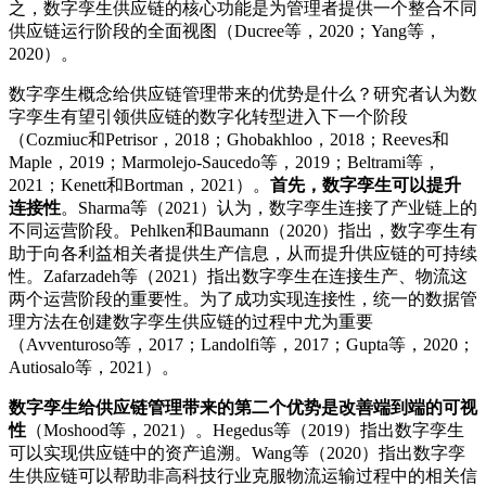
之，数字孪生供应链的核心功能是为管理者提供一个整合不同
供应链运行阶段的全面视图（Ducree等，2020；Yang等，
2020）。
数字孪生概念给供应链管理带来的优势是什么？研究者认为数
字孪生有望引领供应链的数字化转型进入下一个阶段
（Cozmiuc和Petrisor，2018；Ghobakhloo，2018；Reeves和
Maple，2019；Marmolejo-Saucedo等，2019；Beltrami等，
2021；Kenett和Bortman，2021）。
首先，数字孪生可以提升
连接性
。Sharma等（2021）认为，数字孪生连接了产业链上的
不同运营阶段。Pehlken和Baumann（2020）指出，数字孪生有
助于向各利益相关者提供生产信息，从而提升供应链的可持续
性。Zafarzadeh等（2021）指出数字孪生在连接生产、物流这
两个运营阶段的重要性。为了成功实现连接性，统一的数据管
理方法在创建数字孪生供应链的过程中尤为重要
（Avventuroso等，2017；Landolfi等，2017；Gupta等，2020；
Autiosalo等，2021）。
数字孪生给供应链管理带来的第二个优势是改善端到端的可视
性
（Moshood等，2021）。Hegedus等（2019）指出数字孪生
可以实现供应链中的资产追溯。Wang等（2020）指出数字孪
生供应链可以帮助非高科技行业克服物流运输过程中的相关信