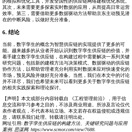
的模拟和优化工具，开发全国性的供应链网络建模优化系统。
其次，未来需要更多探索实时数据的应用，从而提高日常运营
效率。第三，需要借助更多数据驱动方法帮助京东主动预见潜
在的中断风险，以做好充分准备。
6. 结论
当前，数字孪生的概念为智慧供应链的实现提供了更多的可
能。越来越多的从业者开始认识到数字孪生供应链的价值，并
着手建立数字孪生供应链，在构建过程中需要解决一系列关键
研究问题，包括新的建模方法与决策模式、数据驱动的供应链
协作方法，以帮助管理者充分利用实时数据来应对快速变化的
市场，预见风险并做好充分准备。当然，我们在本文中的讨论
并不详尽，我们也希望未来可以看到更多关于数字孪生供应链
的相关实践探索和理论探讨。
【声明】本文或部分内容转载自
《工程管理前沿》
，用于信
息交流和学习参考之目的，不涉及商业用途。所涉及言论仅代
表作者观点，不代表本站立场。本文若存在权益侵犯或违规信
息，请联系我们处理。转载请注明出处。
网址引用:
数字孪生供应链的构建方法、关键研究问题与应用
案例. 思谋网. https://www.scmor.com/view/7688.