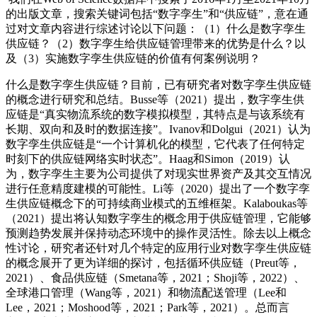
的出版文章，搜索关键词包括“数字孪生”和“供应链”，意在通
过对文章内容进行综述讨论以下问题：（1）什么是数字孪生
供应链？（2）数字孪生给供应链管理带来的优势是什么？以
及（3）实施数字孪生供应链的价值有何案例说明？
什么是数字孪生供应链？目前，已有研究者对数字孪生供应链
的概念进行研究和总结。Busse等（2021）提出，数字孪生供
应链是“真实物流系统的数字模拟模型，其特点是与该系统有
长期、双向和及时的数据连接”。Ivanov和Dolgui（2021）认为
数字孪生供应链是“一个计算机化的模型，它代表了任何特定
时刻下的供应链网络实时状态”。Haag和Simon（2019）认
为，数字孪生主要为公司提供了对现实世界资产及其交互情况
进行任意精度建模的可能性。Li等（2020）提出了一个数字孪
生供应链概念下的可持续商业模式的五维框架。Kalaboukas等
（2021）提出将认知数字孪生的概念用于供应链管理，它能够
预测趋势发展并保持动态环境中的操作灵活性。除去以上概念
性讨论，研究者还针对几个特定的应用行业对数字孪生供应链
的概念展开了更为详细的探讨，包括循环供应链（Preut等，
2021）、食品供应链（Smetana等，2021；Shoji等，2022）、
全球港口管理（Wang等，2021）和物流配送管理（Lee和
Lee，2021；Moshood等，2021；Park等，2021）。总而言