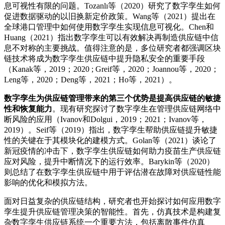
息可视性有限的问题。Tozanlı等（2020）研究了数字孪生如何
促进数据驱动的以旧换新定价政策。Wang等（2021）提出在
全球港口管理中如何使用数字孪生实现信息可视化。Chen和
Huang（2021）指出数字孪生可以有效解决再制造供应链中信
息不对称的主要挑战。值得注意的是，多位研究者都强调区块
链技术将成为数字孪生供应链中提升隐私安全的重要手段
（Kanak等，2019；2020 ; Greif等，2020；Joannou等，2020；
Leng等，2020；Deng等，2021；Ho等，2021）。
数字孪生为供应链管理带来的第三个优势是提高供应链的敏捷
性和恢复能力
。现有研究探讨了数字孪生在管理供应链网络中
断风险的应用（Ivanov和Dolgui，2019；2021；Ivanov等，
2019）。Seif等（2019）指出，数字孪生帮助供应链提升敏捷
性的关键在于其模块化的建模方式。Golan等（2021）谈论了
新冠疫情的冲击下，数字孪生供应链如何助力疫苗生产供应链
应对风险，提升中断情况下的运行效率。Barykin等（2020）
则总结了在数字孪生供应链中用于评估潜在故障对供应链性能
影响的优化和模拟方法。
面对日益复杂的供应链结构，研究者也开始探讨如何应用数字
孪生提升供应链管理决策的智能性。首先，仿真技术是构建复
杂数字孪生供应链系统一个重要方法，包括离散事件仿真