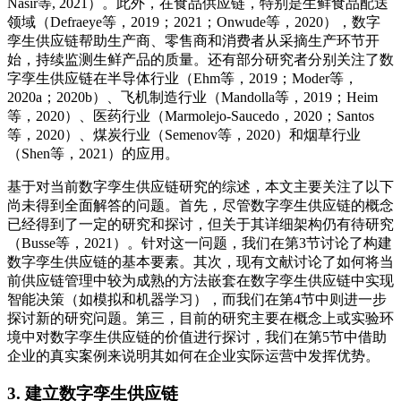
Nasir等, 2021）。此外，在食品供应链，特别是生鲜食品配送
领域（Defraeye等，2019；2021；Onwude等，2020），数字
孪生供应链帮助生产商、零售商和消费者从采摘生产环节开
始，持续监测生鲜产品的质量。还有部分研究者分别关注了数
字孪生供应链在半导体行业（Ehm等，2019；Moder等，
2020a；2020b）、飞机制造行业（Mandolla等，2019；Heim
等，2020）、医药行业（Marmolejo-Saucedo，2020；Santos
等，2020）、煤炭行业（Semenov等，2020）和烟草行业
（Shen等，2021）的应用。
基于对当前数字孪生供应链研究的综述，本文主要关注了以下
尚未得到全面解答的问题。首先，尽管数字孪生供应链的概念
已经得到了一定的研究和探讨，但关于其详细架构仍有待研究
（Busse等，2021）。针对这一问题，我们在第3节讨论了构建
数字孪生供应链的基本要素。其次，现有文献讨论了如何将当
前供应链管理中较为成熟的方法嵌套在数字孪生供应链中实现
智能决策（如模拟和机器学习），而我们在第4节中则进一步
探讨新的研究问题。第三，目前的研究主要在概念上或实验环
境中对数字孪生供应链的价值进行探讨，我们在第5节中借助
企业的真实案例来说明其如何在企业实际运营中发挥优势。
3. 建立数字孪生供应链