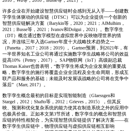
2010；Wu等，2016；Busse等，2021）。
许多企业在开始建设智慧供应链时会感到无从入手——创建数
字孪生体驱动的供应链（DTSC）可以为企业提供一个创新的
智慧供应链解决方案（Barykin等，2020；2021；AlMulhim，
2021；Busse等，2021；Ivanov和Dolgui，2021）。数字孪生
（DT）概念通过数字模型在虚拟世界中反映物理世界的情
况，并连续三年入选Gartner年度十大战略技术趋势之一
（Panetta，2017；2018；2019）。Gartner预测，到2021年，有
一半世界知名工业公司将通过实施数字孪生战略将公司的效益
提高10%（Pettey，2017）。SAP物联网（IoT）高级副总裁
Thomas Kaiser也曾表明，“数字孪生将成为企业发展的重要战
略，数字孪生的施行将覆盖企业全流程及全生命周期，形成互
联产品和服务的基础；未能及时发展该战略的公司将在竞争中
落后”（Marr, 2017）。
数字孪生概念最初的目标是实现智能制造（Glaessgen和
Stargel，2012；Shafto等，2012；Grieves，2015），但其反
映、预测和优化复杂系统的能力使其在制造系统之外的应用中
也极具价值。正如本文第3节所述，数字孪生的概念和智慧供
应链的特性相契合，为实现智慧供应链提供了解决方案——在
数字孪生供应链中，物理供应链与虚拟供应链相互影响