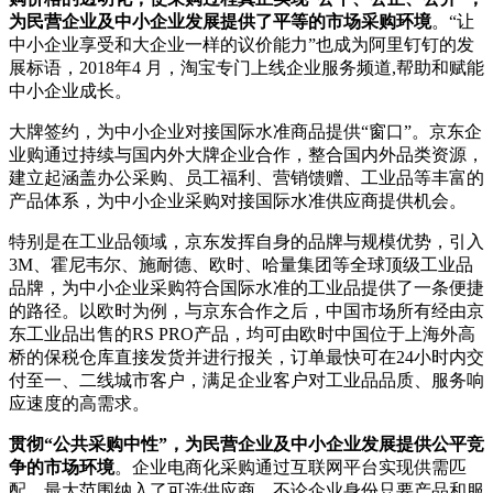
为民营企业及中小企业发展提供了平等的市场采购环境
。“让
中小企业享受和大企业一样的议价能力”也成为阿里钉钉的发
展标语，2018年4 月，淘宝专门上线企业服务频道,帮助和赋能
中小企业成长。
大牌签约，为中小企业对接国际水准商品提供“窗口”。京东企
业购通过持续与国内外大牌企业合作，整合国内外品类资源，
建立起涵盖办公采购、员工福利、营销馈赠、工业品等丰富的
产品体系，为中小企业采购对接国际水准供应商提供机会。
特别是在工业品领域，京东发挥自身的品牌与规模优势，引入
3M、霍尼韦尔、施耐德、欧时、哈量集团等全球顶级工业品
品牌，为中小企业采购符合国际水准的工业品提供了一条便捷
的路径。以欧时为例，与京东合作之后，中国市场所有经由京
东工业品出售的RS PRO产品，均可由欧时中国位于上海外高
桥的保税仓库直接发货并进行报关，订单最快可在24小时内交
付至一、二线城市客户，满足企业客户对工业品品质、服务响
应速度的高需求。
贯彻“公共采购中性”，为民营企业及中小企业发展提供公平竞
争的市场环境
。企业电商化采购通过互联网平台实现供需匹
配，最大范围纳入了可选供应商，不论企业身份只要产品和服