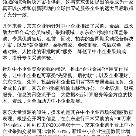
领域的综合解决方案提供商。这与京东集团提出的要成为一家
真正以技术和创新驱动的全球供应链服务企业的远大目标取得
了充分一致。
具体来看，京东企业购针对中小企业推出了采购、金融、成长
助力“组合式”会员特权。采购领域，京东企业购推出涵盖采
购、专属优质售后、租赁、回收、拍卖的全周期采购经营解决
方案，以及“黄金流程、采购管家、免续重费、售后双免、极
速对账、人性化的审批时间”服务，降低了中小企业采购成
本，提升专享采购体验。
针对中小企业资金紧张的状况，推出“企业金采”信用支付服
务，让中小企业也可享受“先采购、后付款”，以及企业理财、
京东快银、众筹、投融资和企业信用背书等专属金融服务。企
业成长方面，京东企业购能够输出移动办公、企业培训、财税
服务、信息资讯交流平台、大数据&云计算服务等全方位的技
术、资源，为全面助力中小企业发展。
京东大量资源的倾注，换来的是其在中小企业市场的靓丽数据
表现。根据公开网络信息，在京东进行日常采购的有700万家
中小企业，刚刚过去的2018年双十一，京东企业购平台上中小
企业采购交易量同比增长163%，新增中小企业注册数同比增