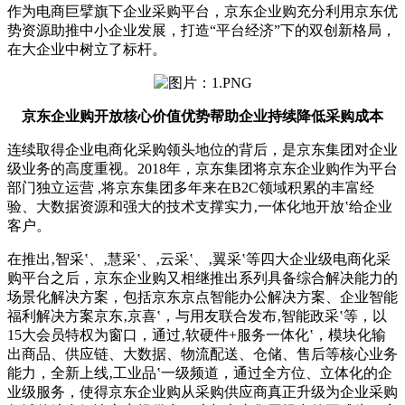
作为电商巨擘旗下企业采购平台，京东企业购充分利用京东优
势资源助推中小企业发展，打造“平台经济”下的双创新格局，
在大企业中树立了标杆。
京东企业购开放核心价值优势帮助企业持续降低采购成本
连续取得企业电商化采购领头地位的背后，是京东集团对企业
级业务的高度重视。2018年，京东集团将京东企业购作为平台
部门独立运营 ,将京东集团多年来在B2C领域积累的丰富经
验、大数据资源和强大的技术支撑实力‚一体化地开放‛给企业
客户。
在推出‚智采‛、‚慧采‛、‚云采‛、‚翼采‛等四大企业级电商化采
购平台之后，京东企业购又相继推出系列具备综合解决能力的
场景化解决方案，包括京东京点智能办公解决方案、企业智能
福利解决方案京东‚京喜‛，与用友联合发布‚智能政采‛等，以
15大会员特权为窗口，通过‚软硬件+服务一体化‛，模块化输
出商品、供应链、大数据、物流配送、仓储、售后等核心业务
能力，全新上线‚工业品‛一级频道，通过全方位、立体化的企
业级服务，使得京东企业购从采购供应商真正升级为企业采购