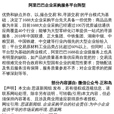
阿里巴巴企业采购服务平台阵型
优势和缺点并存。以‚撮合交易‛和‚寻源交易‛的平台模式为基
础，决定了1688大企业采购平台先天具备一些优势：商品品类
极为丰富，目前1688大企业采购已经通过100万优质诚信通供
应商覆盖40个行业；能够为大型零碎化订单提供一站式的寻源
服务，2018年中国联通、正大集团、中铁集团、湖南中烟、中
粮贸易、中国铁建、中交建等行业内领先的大型企业纷纷入
驻；平台交易原材料工业品类占比超过60%以上。但同时，以
平台型为基础的商业模式，阿里巴巴1688在企业级服务上也具
有明显的缺陷，如产品的质量基本靠供应商自觉把控；交易流
程很难完全符合政府和大型国有企业的规范性要求；货物配送
及售后服务没有保障，服务质量参差不齐；对企业需求的把握
不够深刻等等。
部分内容源自: 微信公众号-正和岛
【声明】本文由
思谋新闻组
发布，若有侵权或违规信息，请
联系网站处理。除非另有说明，可转载(引用)本文内容，但必
须保持内容署名、且涉及商业用途应获得原作者授权。
网址引用:
思谋新闻组. 企业采购平台的社会责任:为中小企业
提供平等的市场采购环境. 思谋网.