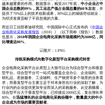
越来越重要的作用。数据显示，截至2017年底，
中小企业占中
国企业总数的99%，其工业总产值占全国总量的60％左右
，并
提供了70%以上的技术创新成果，80%以上的城镇劳动就业，
为经济发展贡献了不容忽视的力量。
而近日工信部赛迪研究院、中国国际中心正式发布的《
中国企
业电商化采购发展报告
（2018）》（以下简称《报告》）数据
也显示，
2018年我国企业电商化采购市场规模约为3600亿，同
比增速达80%
。
传统采购模式向数字化新型平台采购模式转变
企业电商化采购平台从类型上大致可以分为综合型平台和垂直
型平台。综合型平台可一站式地覆盖企业办公、企业福利、营
销礼品、差旅服务、工业辅料、生产物资等多个场景的业务需
求；而垂直型平台主要立足于对本身所在行业的深刻了解，为
行业内的企业提供更加专业而深入的采购服务。从交易额看，
综合型平台大于垂直型平台，已经接近2000亿元，复合增长率
80%。在
迅猛增长的企业电商化采购份额中，数量庞大的中小
企业成为市场的重要贡献者
。