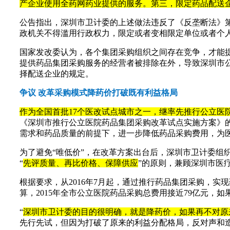
产企业使用全药网药业提供的服务。第三，限定药品配送
公告指出，深圳市卫计委的上述做法违反了《反垄断法》第
政机关不得滥用行政权力，限定或者变相限定单位或者个
国家发改委认为，各个集团采购组织之间存在竞争，才能
提供药品集团采购服务的经营者被排除在外，导致深圳市
择配送企业的规定。
争议 改革采购模式降药价打破既有利益格局
作为全国首批17个医改试点城市之一，继率先推行公立医
《深圳市推行公立医院药品集团采购改革试点实施方案》
需求和药品质量的前提下，进一步降低药品采购费用，为
为了避免“唯低价”，在改革方案出台后，深圳市卫计委
“
先评质量、再比价格、保障供应
”的原则，兼顾深圳市医
根据要求，从2016年7月起，通过推行药品集团采购，实
算，2015年全市公立医院药品采购总费用接近79亿元，
“
深圳市卫计委的目的很明确，就是降药价，如果再不对原
先行先试，但因为打破了原来的利益分配格局，反对声和