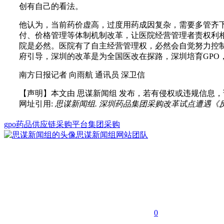
创有自己的看法。
他认为，当前药价虚高，过度用药成因复杂，需要多管齐
付、价格管理等体制机制改革，让医院经营管理者责权利
院是必然。医院有了自主经营管理权，必然会自觉努力控制
府引导，深圳的改革是为全国医改在探路，深圳培育GPO
南方日报记者 向雨航 通讯员 深卫信
【声明】本文由
思谋新闻组
发布，若有侵权或违规信息，
网址引用:
思谋新闻组. 深圳药品集团采购改革试点遭遇《反垄断法》. 思谋网
gpo
药品供应链
采购平台
集团采购
思谋新闻组
网站团队
0