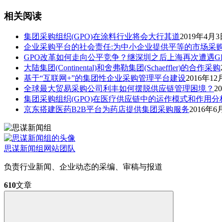
相关阅读
集团采购组织(GPO)在涂料行业将会大行其道
2019年4月
企业采购平台的社会责任:为中小企业提供平等的市场采
GPO改革如何走向公平竞争？继深圳之后上海再次遭遇G
大陆集团(Continental)和舍弗勒集团(Schaeffler)的合作采购
基于“互联网+”的集团性企业采购管理平台建设
2016年12
全球最大贸易采购公司利丰如何摆脱供应链管理困境？
2
集团采购组织(GPO)在医疗供应链中的运作模式和作用分
京东搭建医药B2B平台为药店提供集团采购服务
2016年6
思谋新闻组
网站团队
负责行业新闻、企业动态的采编、审稿与报道
610
文章