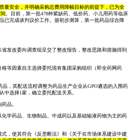
质量安全，并明确采购总费用降幅目标的前提下，已为全
空间
。目前，第一批478种紧缺药、低价药、小儿用药等临床
药品已完成谈判议价工作。据初步测算，第一批药品综合降
广东省发改委向调查组呈交了整改报告，整改思路和措施得到
价格等因素自主选择委托现有集团采购组织（即全药网药
药品，其配送流程调整为药品生产企业从GPO遴选的入围药
从中选择1家，确立委托配送关系。
内药品。
以化学药品、生物制品、中成药以及基础输液药物为主的药
模式，使其符合《反垄断法》和《关于在市场体系建设中建