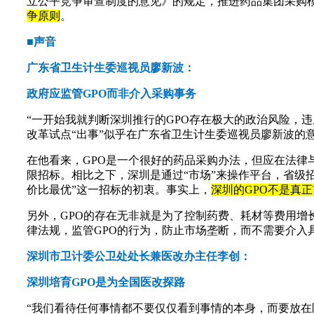
立公平竞争审查制度的意见》的规定，推进药品集团采购
争原则
。
■声音
广东省卫生计生委巡视员廖新波：
政府应监管GPO而非介入采购事务
“一开始我就判断深圳推行的GPO存在极大的政治风险，
改革试点“出事”似乎在广东省卫生计生委巡视员廖新波的
在他看来，GPO是一个很好的药品采购办法，但应在法律
限招标。相比之下，深圳是通过“市场”来操作平台，省级
价比最优”这一招标的初衷。事实上，
深圳的GPO不是真正
另外，GPO的存在无非就是为了控制药费、耗材等费用
律法规，监管GPO的行为，防止市场垄断，而不需要介入
深圳市卫计委公卫处处长兼医改办主任李创：
深圳培育GPO是为全国医改探路
“我们看待任何事情都不要仅仅看到事情的本身，而要放在