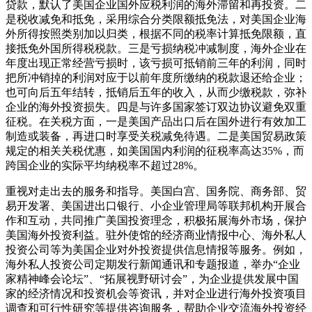
贷款，默认了美国企业国外应税利润的海外滞留和再投资。二
是税收减免和抵免，采用综合分类限额抵免法，对美国企业海
外所得按照类别加以归类，根据不同的税率计算抵免限额，直
接抵免外国所得税税款。三是亏损纳税冲减制度，海外企业在
年度出现正常经营亏损时，该亏损可抵销前三年的利润，同时
把所冲销掉的利润对应于以前年度所缴纳的税款退还给企业；
也可向后五年结转，抵销后五年的收入，从而少缴税款，弥补
企业的海外投资损失。四是与许多国家签订双边协议避免双重
征税。在关税方面，一是美国产品出口后在国外进行有效加工
制造或装备，再进口时享受关税减免待遇。二是美国贸易政策
规定的相关关税优惠，如美国国内利润的征税率高达35%，而
跨国企业的实际平均纳税率不超过28%。
重视对走出去的服务和指导。美国白宫、国务院、商务部、贸
易开发署、美国进出口银行、小企业管理局等联邦机构开展合
作和互动，共同推广美国投资理念，积极拓展海外市场，保护
美国海外投资利益。驻外使馆的经济商业情报中心、海外私人
投资公司等为美国企业对外投资提供信息情报等服务。例如，
海外私人投资公司定期发行新闻通讯和专题报道，举办“企业
家精神峰会论坛”、“拓展视野研讨会”，为企业提供发展中国
家的经济情况和投资机会等资讯，并对企业进行海外投资项目
调查和可行性研究等提供咨询服务，帮助企业交流海外投资经