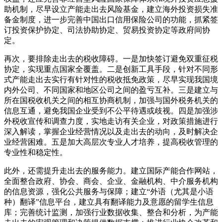
助机制，尽早设立产能走出去风险基金，建立海外投资损失准
备金制度，进一步完善中国出口信用保险公司的功能，抓紧签
订投资保护协定、司法协助协定、贸易投资协定等政府间协
定。
再次，要排除走出去的税收障碍。一是加快签订避免双重征税
协定，实现重点国家全覆盖。二是创新工具手段，针对不同形
式产能走出去实行有针对性的税收抵免政策，尽早实现我国境
内外公司、不同国家和地区公司之间的盈亏互补。三是建立与
所在国税收机关之间的相互协商机制，加强与国外税务机关的
信息互通，避免我国企业受到不公平待遇或歧视。四是加强涉
外税收宣传和调查力度，实地走访有关企业，对政策措施进行
深入解读，掌握企业经营情况以及走出去的动向，及时解决企
业经营困难。五是加大高层次专业人才培养，提高税收管理的
专业性和稳定性。
此外，还需提升走出去的服务能力。建立国际产能合作网站，
全面整合政府、协会、商会、企业、金融机构、中介服务机构
的信息资源，强化公共服务与保障；建立“外语（尤其是小语
种）翻译”信息平台，建立具有翻译能力及意愿的留学生信息
库；完善统计监测，加强行业数据收集、整合和分析，为产能