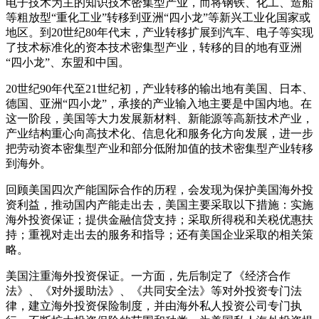
电子技术为主的知识技术密集型产业，而将钢铁、化工、造船
等粗放型“重化工业”转移到亚洲“四小龙”等新兴工业化国家或
地区。到20世纪80年代末，产业转移扩展到汽车、电子等实现
了技术标准化的资本技术密集型产业，转移的目的地有亚洲
“四小龙”、东盟和中国。
20世纪90年代至21世纪初，产业转移的输出地有美国、日本、
德国、亚洲“四小龙”，承接的产业输入地主要是中国内地。在
这一阶段，美国等大力发展新材料、新能源等高新技术产业，
产业结构重心向高技术化、信息化和服务化方向发展，进一步
把劳动资本密集型产业和部分低附加值的技术密集型产业转移
到海外。
回顾美国四次产能国际合作的历程，会发现为保护美国海外投
资利益，推动国内产能走出去，美国主要采取以下措施：实施
海外投资保证；提供金融信贷支持；采取所得税和关税优惠扶
持；重视对走出去的服务和指导；还有美国企业采取的相关策
略。
美国注重海外投资保证。一方面，先后制定了《经济合作
法》、《对外援助法》、《共同安全法》等对外投资专门法
律，建立海外投资保险制度，并由海外私人投资公司专门执