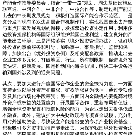
产能合作指导委员会，结合“一带一路”规划、周边基础设施互
联互通、中阿合作、中非合作、中拉合作等，制定过剩产能走
出去的中长期发展规划，积极打造国际产能合作示范区。二是
充分发挥现有多双边高层合作机制作用，实现我国走出去产能
与重点国家发展规划的衔接，发挥双边投资协定作用，利用多
边投资担保机构等国际组织维护我国企业利益，建立良好的产
能走出去环境。三是严格落实《境外投资管理办法》，做好境
外投资的事前服务和引导，加强事中、事后指导、监管和保
障；加快出台《境外投资条例》及相关配套政策，推动走出去
企业主体多元化，打破地区、行业、所有制限制，促进境外投
资快速、健康发展。四是推动国内海关协调，解决二手设备运
输到国外涉及到的通关问题。
其次，要加大进行产能国际合作企业的资金扶持力度。一方面
支持企业以境外资产和股权、矿权等权益为抵押，通过专项债
券及其他市场化手段筹资；另一方面国内金融机构要提高对境
外资产或权益的处置能力，开展国际合作，重新布局价值链，
增强全球资源配置和抵御风险的能力，为企业走出去提供低成
本融资。此外，建议扩大中央财政现有专项资金规模，充分利
用对外援助资金，尽快设立产能走出去的专项产业投资基金，
积极吸引多方资本助推产能走出去。为保护我国境外投资合法
权益，还应完善非经营型风险国家保障体系和境外投资应急援