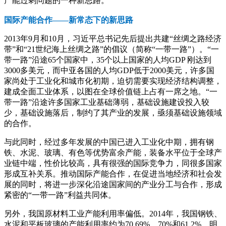
产能过剩问题的一种新思路。
国际产能合作——新常态下的新思路
2013年9月和10月，习近平总书记先后提出共建“丝绸之路经济
带”和“21世纪海上丝绸之路”的倡议（简称“一带一路”）。“一
带一路”沿途65个国家中，35个以上国家的人均GDP 刚达到
3000多美元，而中亚各国的人均GDP低于2000美元，许多国
家尚处于工业化和城市化初期，迫切需要实现经济结构调整，
建成全面工业体系，以图在全球价值链上占有一席之地。“一
带一路”沿途许多国家工业基础薄弱，基础设施建设投入较
少，基础设施落后，制约了其产业的发展，亟须基础设施领域
的合作。
与此同时，经过多年发展的中国已进入工业化中期，拥有钢
铁、水泥、玻璃、有色等优势富余产能，装备水平位于全球产
业链中端，性价比较高，具有很强的国际竞争力，同很多国家
形成互补关系。推动国际产能合作，在促进当地经济和社会发
展的同时，将进一步深化沿途国家间的产业分工与合作，形成
紧密的“一带一路”利益共同体。
另外，我国原材料工业产能利用率偏低。2014年，我国钢铁、
水泥和平板玻璃的产能利用率约为70.69%、70%和61.2%，明