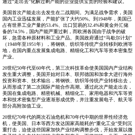
通过“走出去”化解过剩产能的企业提供宝贵的经验和建议。
美国首次产能走出去发生在二战期间。为满足战争需求，美国
国内工业迅猛发展，产能扩张了大约50%。到1948年，美国已
占有世界工业产量的53.4%、出口贸易的32.4%和黄金外汇储
备的74.5%，国内产能严重过剩，而欧洲各国由于战争的破
坏，急需各种原材料和工业产品。美国政府通过“马歇尔计划”
（1948年至1951年），将钢铁、纺织等传统产业转移到欧洲等
地，在国内重点发展集成电路、精细化工和汽车等资本密集型
产业。
20世纪50年代至60年代，第三次科技革命使美国国内产业结构
发生重大调整，美国开始对日本、联邦德国和加拿大进行海外
投资和资本、技术输出，将钢铁、纺织等传统产业转移出去，
从而形成了第二次国际产能合作高潮。通过此次产能走出去，
美国在集成电路、精密机械、精细化工、家用电器和汽车等资
本和技术密集型产业逐渐形成优势，并注重发展电子、航天等
部分高附加值工业。
20世纪70年代的两次石油危机和70年代中期的世界性经济危
机，使美国、日本等西方发达国家高能耗的“重化工业”受到沉
重打击，迫使这些国家加快产业结构调整步伐，开始发展以微