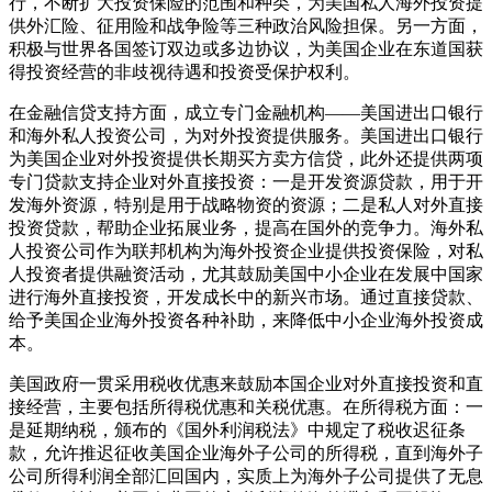
行，不断扩大投资保险的范围和种类，为美国私人海外投资提
供外汇险、征用险和战争险等三种政治风险担保。另一方面，
积极与世界各国签订双边或多边协议，为美国企业在东道国获
得投资经营的非歧视待遇和投资受保护权利。
在金融信贷支持方面，成立专门金融机构——美国进出口银行
和海外私人投资公司，为对外投资提供服务。美国进出口银行
为美国企业对外投资提供长期买方卖方信贷，此外还提供两项
专门贷款支持企业对外直接投资：一是开发资源贷款，用于开
发海外资源，特别是用于战略物资的资源；二是私人对外直接
投资贷款，帮助企业拓展业务，提高在国外的竞争力。海外私
人投资公司作为联邦机构为海外投资企业提供投资保险，对私
人投资者提供融资活动，尤其鼓励美国中小企业在发展中国家
进行海外直接投资，开发成长中的新兴市场。通过直接贷款、
给予美国企业海外投资各种补助，来降低中小企业海外投资成
本。
美国政府一贯采用税收优惠来鼓励本国企业对外直接投资和直
接经营，主要包括所得税优惠和关税优惠。在所得税方面：一
是延期纳税，颁布的《国外利润税法》中规定了税收迟征条
款，允许推迟征收美国企业海外子公司的所得税，直到海外子
公司所得利润全部汇回国内，实质上为海外子公司提供了无息