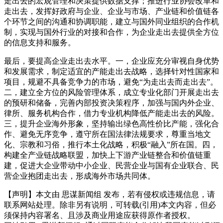
走出去的宏观管理和决策提供数据支撑；推进行业协会改革和
走出去，发挥好政府与企业、企业与市场、产业链和价值链各
个环节之间的沟通和协调职能，建立与国外同业组织的合作机
制，实现与国外行业的对接和合作，为企业走出去提供全方位
的信息支持和服务。
最后，要提高企业走出去水平。一，企业应充分审视自身优势
和发展需求，制定适宜的产能走出去战略，选择针对性国家和
项目，规避不具备竞争力的市场，避免“为走出去而走出去”。
二，建立全方位的风险管理体系，成立专业化部门开展走出去
的预研和储备，完善内部投资决策程序，加强与国内外企业、
律所、服务机构合作，借力专业机构降低产能走出去的风险。
三，提升企业海外形象，坚持输出绿色高性价比产能，强化合
作、避免无序竞争，遵守所在国法律法规要求，尊重当地文
化、宗教和习俗，推行本土化战略，积极“融入”所在国。四，
构建全产业链战略联盟，加快上下游产业链整合和价值链重
建，促进大企业带动中小企业、民营企业与国有企业联合、民
营企业抱团走出去，形成海外市场共同体。
【声明】本文由
思谋新闻组
发布，若有侵权或违规信息，请
联系网站处理。除非另有说明，可转载(引用)本文内容，但必
须保持内容署名、且涉及商业用途应获得原作者授权。