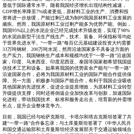
显低于国际通常水平。随着我国经济增长出现结构性减速，
GDP增长率降至7%或者更低，原材料工业的生产、消费和投
资将进一步放缓，产能过剩已成为制约我国原材料工业发展的
顽疾。然而，我国原材料工业过剩产能多为优势产能。例如，
我国95%以上的水泥企业已经完成技术升级改造，实现了98%
的水泥由新型干法生产线生产，技术、装备、环保指标等均处
于世界先进水平。“一带一路”每百亿元基础建设投资大约需要
33万吨钢材、200万吨水泥，然而沿途国家多不具备这方面的
生产实力。我国钢铁生产成本和规模均优于“一带一路”沿途国
家，印度、马来西亚、印度尼西亚、泰国等国家都希望我国提
供技术工艺和设备。如果将我国的优势富余产能与“一带一路”
沿途国家合作，必将为我国原材料工业的国际产能合作提供保
障。另一方面，积极参与国际产能合作，有利于我国企业吸收
其他国家的先进技术，促进企业提质增效，为原材料工业转型
升级提供支撑；同时还将倒逼企业加快改革与创新，加速国际
化进程，带动我国技术、标准和服务走出去，培育新的外需增
长点，提升企业整体竞争力。
目前，我国已经与哈萨克斯坦、卡塔尔和塔吉克斯坦签署了共
建“一带一路”合作备忘录；与土库曼斯坦签署了《中华人民共
和国交通运输部和土库曼斯坦经济发展部关于交通运输领域合