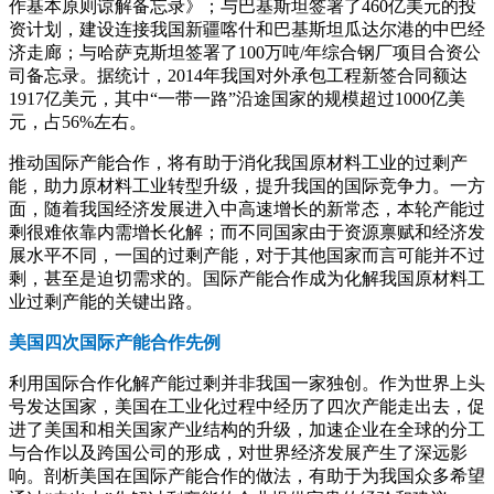
作基本原则谅解备忘录》；与巴基斯坦签署了460亿美元的投
资计划，建设连接我国新疆喀什和巴基斯坦瓜达尔港的中巴经
济走廊；与哈萨克斯坦签署了100万吨/年综合钢厂项目合资公
司备忘录。据统计，2014年我国对外承包工程新签合同额达
1917亿美元，其中“一带一路”沿途国家的规模超过1000亿美
元，占56%左右。
推动国际产能合作，将有助于消化我国原材料工业的过剩产
能，助力原材料工业转型升级，提升我国的国际竞争力。一方
面，随着我国经济发展进入中高速增长的新常态，本轮产能过
剩很难依靠内需增长化解；而不同国家由于资源禀赋和经济发
展水平不同，一国的过剩产能，对于其他国家而言可能并不过
剩，甚至是迫切需求的。国际产能合作成为化解我国原材料工
业过剩产能的关键出路。
美国四次国际产能合作先例
利用国际合作化解产能过剩并非我国一家独创。作为世界上头
号发达国家，美国在工业化过程中经历了四次产能走出去，促
进了美国和相关国家产业结构的升级，加速企业在全球的分工
与合作以及跨国公司的形成，对世界经济发展产生了深远影
响。剖析美国在国际产能合作的做法，有助于为我国众多希望