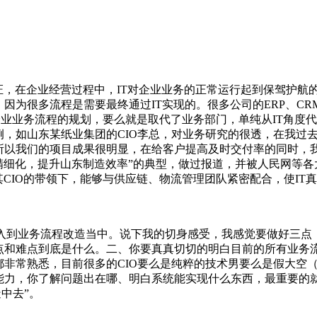
，在企业经营过程中，IT对企业业务的正常运行起到保驾护航的
为很多流程是需要最终通过IT实现的。很多公司的ERP、CR
企业业务流程的规划，要么就是取代了业务部门，单纯从IT角度
，如山东某纸业集团的CIO李总，对业务研究的很透，在我过去
所以我们的项目成果很明显，在给客户提高及时交付率的同时，
精细化，提升山东制造效率”的典型，做过报道，并被人民网等
其CIO的带领下，能够与供应链、物流管理团队紧密配合，使IT
融入到业务流程改造当中。说下我的切身感受，我感觉要做好三点
点和难点到底是什么。二、你要真真切切的明白目前的所有业务
非常熟悉，目前很多的CIO要么是纯粹的技术男要么是假大空
能力，你了解问题出在哪、明白系统能实现什么东西，最重要的
中去”。