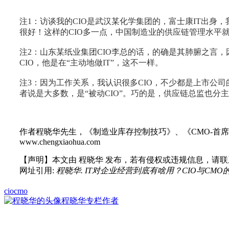
注1：访谈我的CIO是武汉某化学集团的，富士康IT出身
很好！这样的CIO多一点，中国制造业的供应链管理水平
注2：山东某纸业集团CIO李总的话，的确是其肺腑之言
CIO，他是在“主动地做IT”，这不一样。
注3：因为工作关系，我认识很多CIO，不少都是上市公司
者说是大多数，是“被动CIO”。巧的是，供应链总监也
作者程晓华先生，《制造业库存控制技巧》、《CMO-首席物
www.chengxiaohua.com
【声明】本文由
程晓华
发布，若有侵权或违规信息，请联
网址引用:
程晓华. IT对企业经营到底有啥用？CIO与CMO的心灵碰撞. 思
cio
cmo
程晓华
专栏作者