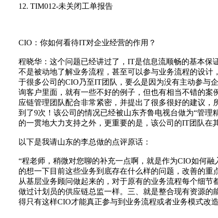
12.
TIM012-
未关闭工单报告
CIO
：你如何看待IT对企业经营的作用？
程晓华：这个问题已经讲过了，IT是信息流顺畅的基本保证
不是被动地了解业务流程，甚至可以参与业务流程的设计，因
于很多公司的CIO乃至IT团队，要么是因为没有主动参与
询客户里面，就有一些不好的例子，但也有相当不错的案例
应链管理团队配合非常紧密，并提出了很多很好的建议，
到了9次！该公司的情况已经被山东齐鲁电视台做为“管理
的一贯地大力支持之外，更重要的是，该公司的IT团队在
以下是我请山东的李总做的点评原话：
“程老师，稍微对您聊的补充一点啊，就是作为CIO如何
的想一下目前这些业务到底存在什么样的问题，改善的重
从基层业务顾问做起来的，对于原有的业务流程每个细节都
做过计划员的供应链总监一样。三、就是整合现有资源的
得只有这样CIO才能真正参与到业务流程或者业务模式改造