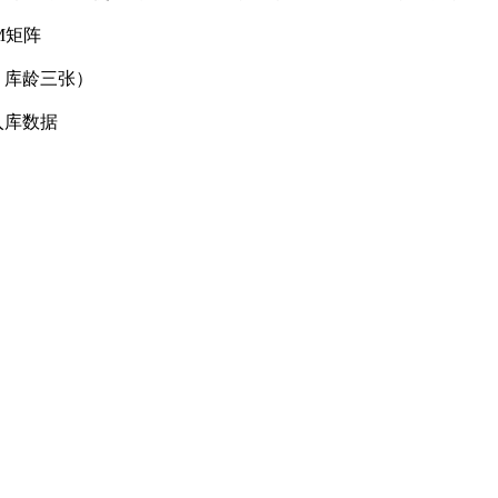
M矩阵
、库龄三张）
入库数据