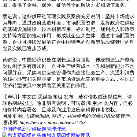
域，提供了金融、保险、征信等全面解决方案和增值服务。
蔡进说，这些供应链管理实践及案例充分说明：坚持市场需求
为导向，通过政府营造环境，市场配置资源，发挥政府在供应
链基础设施建设、技术创新应用、标准制定、规划投入和政策
支持等方面的推动作用，形成以企业为主体，通过市场配置资
源，企业可持续发展的符合中国特色的创新型供应链管理的理
念及实践已逐步形成。
蔡进说，中国经济仍处在增长速度换挡期，传统制造业产能相
对过剩矛盾有所加剧，企业生产经营成本上升和创新能力不足
问题并存。采购与供应链管理作为连接社会生产、流通和消费
的核心环节和关键职能，是市场资源配置的重要方式，在国民
经济转型发展中发挥着至关重要的作用。
【声明】本文由
思谋新闻组
发布，若有侵权或违规信息，请
联系网站处理。除非另有说明，可转载(引用)本文内容，但必
须保持内容署名、且涉及商业用途应获得原作者授权。
网址引用:
思谋新闻组. 蔡进：中国特色的创新型供应链管理.
思谋网. https://www.scmor.com/view/1763.
中国特色
新型供应链
管理理念
思谋新闻组
网站团队