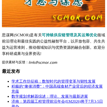
思谋网(SCMOR)是有关
可持续供应链管理及其运筹优化
领域
前沿理论和最佳实践的公益性融智平台，以开放包容、共生共
益为运营准则，推动领域知识与优势资源的融合创新。欢迎分
享科研成果与业界资讯!
提供素材与反馈：
最近发布
学术工作坊征稿：数智时代的管理变革与韧性发展
积极的“奢侈消费”：中国高端食材产业背后的经济发展
意蕴
数学规划求解器综述：理论、发展与最新进展
济南：第四届工程管理前沿年会(EM2026)将于7月3-5日
举办