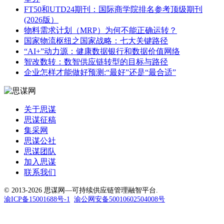
FT50和UTD24期刊：国际商学院排名参考顶级期刊
(2026版）
物料需求计划（MRP）为何不能正确运转？
国家物流枢纽之国家战略：七大关键路径
“AI+”动力源：健康数据银行和数据价值网络
智改数转：数智供应链转型的目标与路径
企业怎样才能做好预测:“最好”还是“最合适”
关于思谋
思谋征稿
集采网
思谋公社
思谋团队
加入思谋
联系我们
© 2013-2026 思谋网—可持续供应链管理融智平台.
渝ICP备15001688号-1
渝公网安备50010602504008号