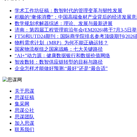
学术工作坊征稿：数智时代的管理变革与韧性发展
积极的“奢侈消费”：中国高端食材产业背后的经济发展意
数学规划求解器综述：理论、发展与最新进展
济南：第四届工程管理前沿年会(EM2026)将于7月3-5日
FT50和UTD24期刊：国际商学院排名参考顶级期刊(202
物料需求计划（MRP）为何不能正确运转？
国家物流枢纽之国家战略：七大关键路径
“AI+”动力源：健康数据银行和数据价值网络
智改数转：数智供应链转型的目标与路径
企业怎样才能做好预测:“最好”还是“最合适”
关于思谋
思谋征稿
集采网
思谋公社
思谋团队
加入思谋
联系我们