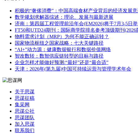
积极的“奢侈消费”：中国高端食材产业背后的经济发展意
数学规划求解器综述：理论、发展与最新进展
济南：第四届工程管理前沿年会(EM2026)将于7月3-5日
FT50和UTD24期刊：国际商学院排名参考顶级期刊(202
物料需求计划（MRP）为何不能正确运转？
国家物流枢纽之国家战略：七大关键路径
“AI+”动力源：健康数据银行和数据价值网络
智改数转：数智供应链转型的目标与路径
企业怎样才能做好预测:“最好”还是“最合适”
天津：2026年(第九届)中国可持续运营与管理学术年会
关于思谋
思谋征稿
集采网
思谋公社
思谋团队
加入思谋
联系我们