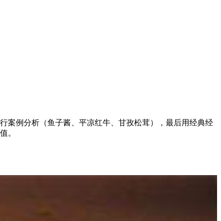
‌案例分析‌（鱼子酱、平凉红牛、甘孜松茸），最后用‌经典经
价值。