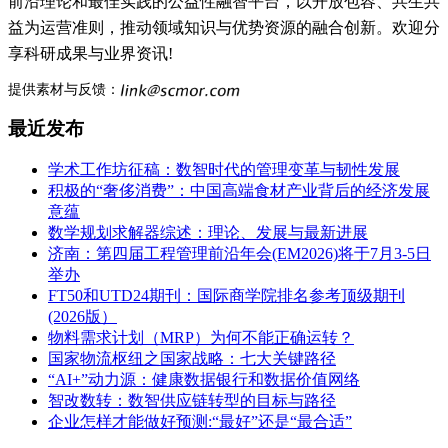
前沿理论和最佳实践的公益性融智平台，以开放包容、共生共
益为运营准则，推动领域知识与优势资源的融合创新。欢迎分
享科研成果与业界资讯!
提供素材与反馈：
最近发布
学术工作坊征稿：数智时代的管理变革与韧性发展
积极的“奢侈消费”：中国高端食材产业背后的经济发展
意蕴
数学规划求解器综述：理论、发展与最新进展
济南：第四届工程管理前沿年会(EM2026)将于7月3-5日
举办
FT50和UTD24期刊：国际商学院排名参考顶级期刊
(2026版）
物料需求计划（MRP）为何不能正确运转？
国家物流枢纽之国家战略：七大关键路径
“AI+”动力源：健康数据银行和数据价值网络
智改数转：数智供应链转型的目标与路径
企业怎样才能做好预测:“最好”还是“最合适”